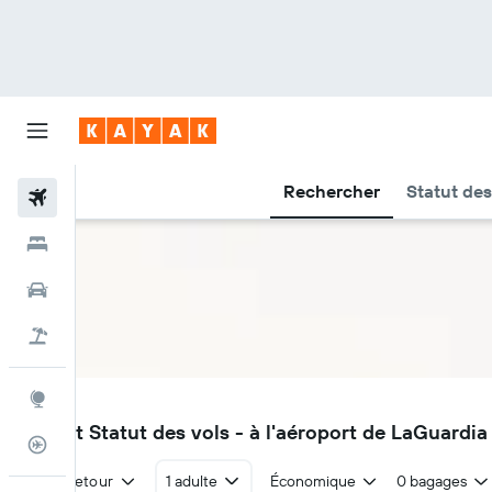
Rechercher
Statut des
Vols
Hôtels
Voitures
Vacances
Explore
LGA
Vols et Statut des vols - à l'aéroport de LaGuardia
Suivi des vols
Aller-retour
1 adulte
Économique
0 bagages