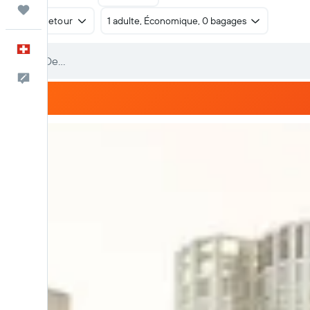
Trips
Aller-retour
1 adulte, Économique, 0 bagages
Français
Commentaires