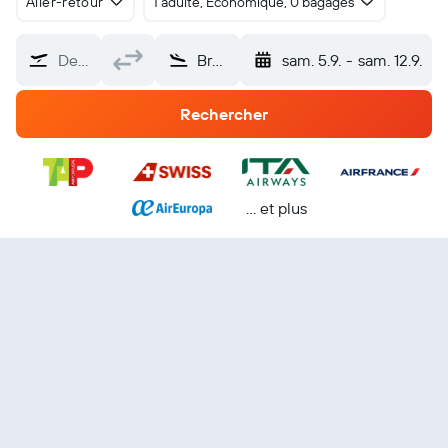
Aller-retour
1 adulte, Économique, 0 bagages
De…
Brésil
sam. 5.9.
-
sam. 12.9.
Rechercher
… et plus