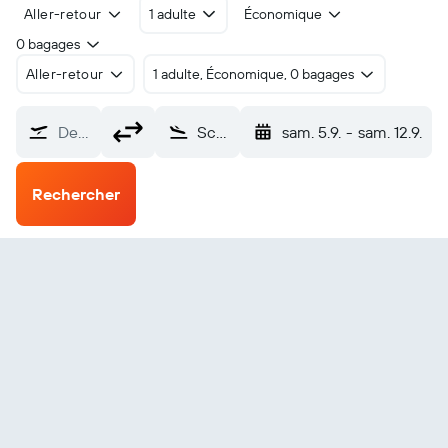
Aller-retour
1 adulte
Économique
0 bagages
Aller-retour
1 adulte, Économique, 0 bagages
De…
Scarborough ANR Robinson Intl (TAB)
sam. 5.9.
-
sam. 12.9.
Rechercher