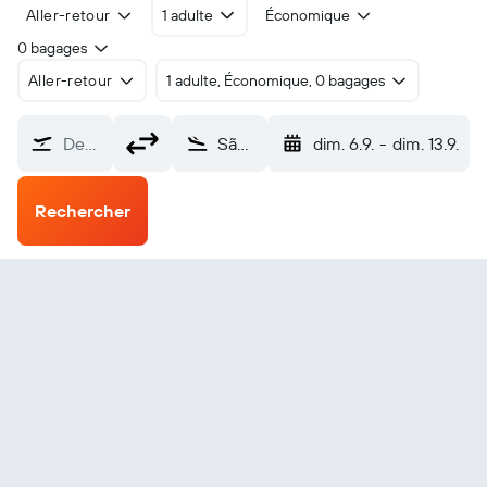
Aller-retour
1 adulte
Économique
0 bagages
Aller-retour
1 adulte, Économique, 0 bagages
De…
São Paulo Aéroport de Congonhas (CGH)
dim. 6.9.
-
dim. 13.9.
Rechercher