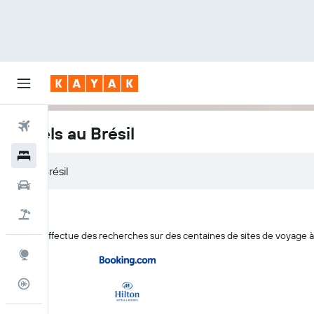
Vols
Hôtels au Brésil
Hôtels
Voitures
Vacances
KAYAK effectue des recherches sur des centaines de sites de voyage à l
Explore
Suivi des vols