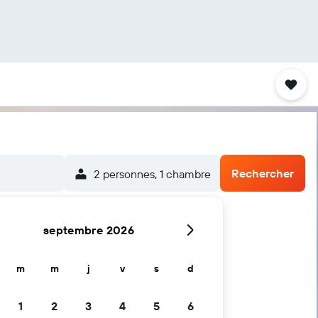
Rechercher
2 personnes, 1 chambre
septembre 2026
m
m
j
v
s
d
1
2
3
4
5
6