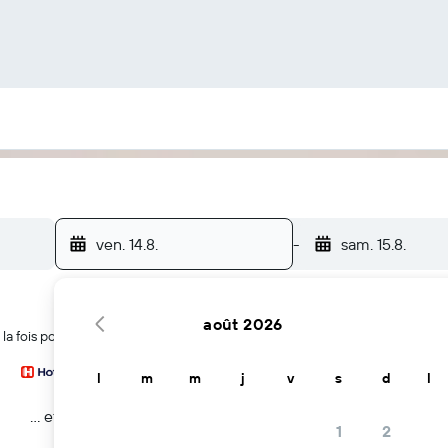
ven. 14.8.
-
sam. 15.8.
août 2026
a fois pour trouver des hôtels au Brésil
l
m
m
j
v
s
d
l
… et plus
1
2