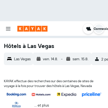
Connexi
Hôtels à Las Vegas
Las Vegas
ven. 14.8.
-
sam. 15.8.
2 p
KAYAK effectue des recherches sur des centaines de sites de
voyage à la fois pour trouver des hôtels à Las Vegas, Nevada
… et plus