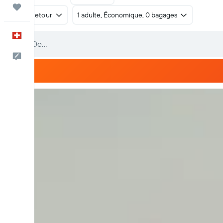
Trips
Aller-retour
1 adulte, Économique, 0 bagages
Français
Commentaires