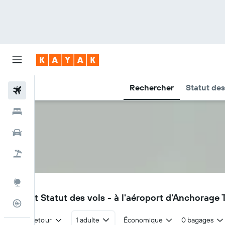
Rechercher
Statut des
Vols
Hôtels
Voitures
Vacances
Explore
ANC
Vols et Statut des vols - à l'aéroport d'Anchorag
Suivi des vols
Aller-retour
1 adulte
Économique
0 bagages