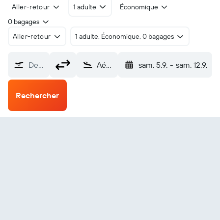
Aller-retour
1 adulte
Économique
0 bagages
Aller-retour
1 adulte, Économique, 0 bagages
De…
Aéroport de Tenakee Springs (Air Force Base) (TKE)
sam. 5.9.
-
sam. 12.9.
Rechercher