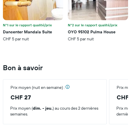
chambre
N°1 sur le rapport qualité/prix
N°2 sur le rapport qualité/prix
Dancenter Mandala Suite
OYO 95102 Pulma House
CHF 5 par nuit
CHF 5 par nuit
Bon à savoir
Prix moyen (nuit en semaine) :
Prix mo
CHF 27
CHF 
Prix moyen (
dim. - jeu.
) au cours des 2 dernières
Prix mo
semaines.
dernièr