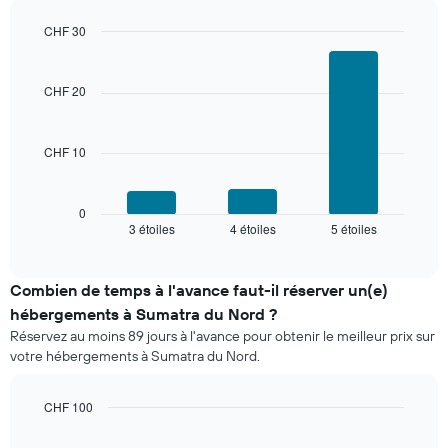
les
chambre
3
CHF 30
derniers
Bar
Chart
graphic.
jours
chart
with
et
CHF 20
3
regroupé
bars.
par
nombre
CHF 10
Le
d'étoiles.
graphique
Sur
ci-
le
dessous
0
graphique,
3 étoiles
4 étoiles
5 étoiles
indique
End
1
of
le
interactive
axe
prix
chart
X
moyen
Combien de temps à l'avance faut-il réserver un(e)
indiquent
d'une
hébergements à Sumatra du Nord ?
les
chambre
catégories
Réservez au moins 89 jours à l'avance pour obtenir le meilleur prix sur
pour
d'hôtels
votre hébergements à Sumatra du Nord.
ce
par
week-
étoiles.
end,
CHF 100
Sur
calculé
Line
le
Chart
sur
graphic.
chart