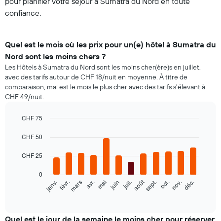
pour planifier votre séjour à Sumatra du Nord en toute
confiance.
Quel est le mois où les prix pour un(e) hôtel à Sumatra du
Nord sont les moins chers ?
Les Hôtels à Sumatra du Nord sont les moins cher(ère)s en juillet,
avec des tarifs autour de CHF 18/nuit en moyenne. À titre de
comparaison, mai est le mois le plus cher avec des tarifs s'élevant à
CHF 49/nuit.
CHF 75
Bar
Chart
graphic.
CHF 50
chart
with
12
CHF 25
bars.
0
Le
août
janv.
févr.
mars
avr.
mai
juin
juil.
sept.
oct.
nov.
déc.
graphique
End
of
ci-
interactive
dessous
chart
indique
Quel est le jour de la semaine le moins cher pour réserver