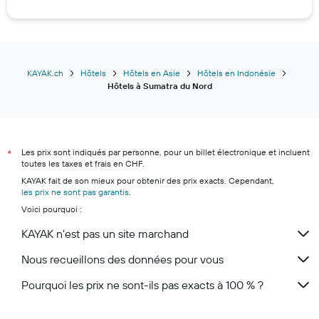
Hôtels à Las Vegas
Hôtels à Lignano Sabbiadoro
Hôtels à San Francisco
Hôtels à Constance
KAYAK.ch
Hôtels
Hôtels en Asie
Hôtels en Indonésie
Hôtels à Sumatra du Nord
Hôtels à Palma de Majorque
Hôtels à Luxembourg
Hôtels à Zurich
Les prix sont indiqués par personne, pour un billet électronique et incluent
Hôtels à Monthey
*
toutes les taxes et frais en CHF.
Hôtels à Lugano
KAYAK fait de son mieux pour obtenir des prix exacts. Cependant,
les prix ne sont pas garantis
Hôtels à Zermatt
.
Voici pourquoi :
Hôtels à Andermatt
KAYAK n'est pas un site marchand
Hôtels à Genève
Nous recueillons des données pour vous
Pourquoi les prix ne sont-ils pas exacts à 100 % ?