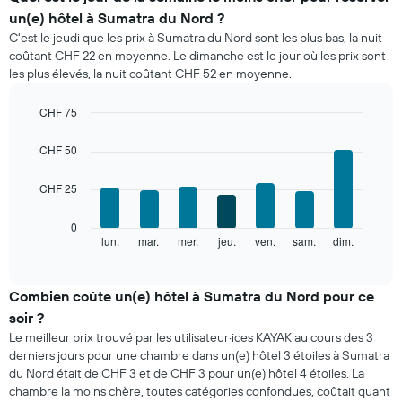
le
un(e) hôtel à Sumatra du Nord ?
prix
C'est le jeudi que les prix à Sumatra du Nord sont les plus bas, la nuit
moyen
coûtant CHF 22 en moyenne. Le dimanche est le jour où les prix sont
d'une
les plus élevés, la nuit coûtant CHF 52 en moyenne.
chambre
par
mois
CHF 75
Sur
Bar
Chart
le
graphic.
chart
CHF 50
with
graphique,
7
1
CHF 25
bars.
axe
X
Le
0
indiquent
graphique
lun.
mar.
mer.
jeu.
ven.
sam.
dim.
End
les
of
ci-
mois.
interactive
dessous
chart
Sur
indique
Combien coûte un(e) hôtel à Sumatra du Nord pour ce
le
le
graphique,
soir ?
prix
1
Le meilleur prix trouvé par les utilisateur·ices KAYAK au cours des 3
moyen
axe
derniers jours pour une chambre dans un(e) hôtel 3 étoiles à Sumatra
d'une
Y
du Nord était de CHF 3 et de CHF 3 pour un(e) hôtel 4 étoiles. La
chambre
indiquent
chambre la moins chère, toutes catégories confondues, coûtait quant
par
le