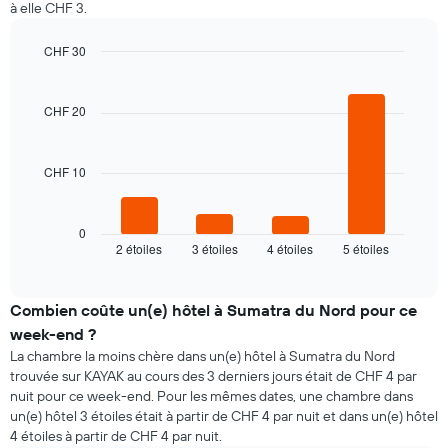
à elle CHF 3.
jour
prix
Sur
moyen
le
CHF 30
d'une
graphique,
Bar
chambre
Chart
1
graphic.
chart
axe
with
CHF 20
4
X
bars.
indiquent
les
CHF 10
Le
jours
graphique
de
ci-
la
dessous
0
semaine
2 étoiles
3 étoiles
4 étoiles
5 étoiles
indique
End
Sur
of
le
le
interactive
prix
chart
graphique,
moyen
Combien coûte un(e) hôtel à Sumatra du Nord pour ce
1
d'une
axe
week-end ?
chambre
Y
La chambre la moins chère dans un(e) hôtel à Sumatra du Nord
pour
indiquent
trouvée sur KAYAK au cours des 3 derniers jours était de CHF 4 par
ce
le
nuit pour ce week-end. Pour les mêmes dates, une chambre dans
soir,
prix
un(e) hôtel 3 étoiles était à partir de CHF 4 par nuit et dans un(e) hôtel
calculé
moyen
4 étoiles à partir de CHF 4 par nuit.
sur
d'une