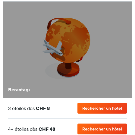
Berastagi
3 étoiles dès
CHF 8
Rechercher un hôtel
4+ étoiles dès
CHF 48
Rechercher un hôtel