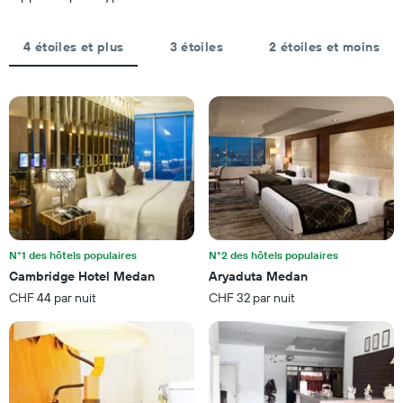
graphique,
1
1
axe
axe
4 étoiles et plus
3 étoiles
2 étoiles et moins
Y
X
indiquent
indiquent
le
le
prix
nombre
moyen
de
d'une
jours
chambre
avant
pour
le
ce
séjour
week-
Sur
end
le
trouvé
graphique,
au
N°1 des hôtels populaires
N°2 des hôtels populaires
1
cours
Cambridge Hotel Medan
Aryaduta Medan
axe
des
CHF 44 par nuit
CHF 32 par nuit
Y
3
indiquent
derniers
le
jours
prix
moyen
d'une