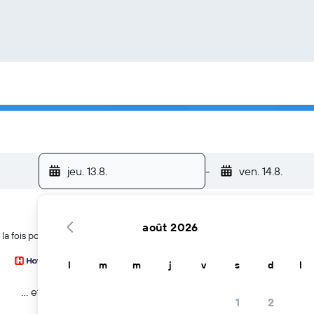
jeu. 13.8.
-
ven. 14.8.
août 2026
la fois pour trouver des hôtels à Hong Kong
l
m
m
j
v
s
d
l
… et plus
1
2