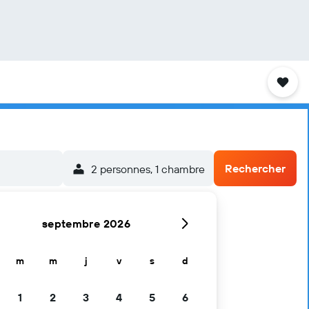
Rechercher
2 personnes, 1 chambre
septembre 2026
m
m
j
v
s
d
1
2
3
4
5
6