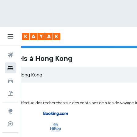
Vols
Hôtels à Hong Kong
Hôtels
Voitures
Vacances
KAYAK effectue des recherches sur des centaines de sites de voyage à 
Explore
Suivi des vols