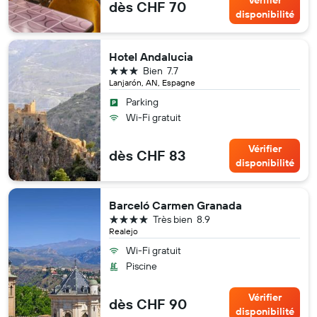
Vérifier
dès CHF 70
disponibilité
Hotel Andalucia
3 étoiles
Bien
7.7
Lanjarón, AN, Espagne
Parking
Wi-Fi gratuit
Vérifier
dès CHF 83
disponibilité
Barceló Carmen Granada
4 étoiles
Très bien
8.9
Realejo
Wi-Fi gratuit
Piscine
Vérifier
dès CHF 90
disponibilité