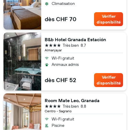
Climatisation
Vérifier
dès CHF 70
disponibilité
B&b Hotel Granada Estación
4 étoiles
Très bien
8.7
Almanjayar
Wi-Fi gratuit
Animaux admis
Vérifier
dès CHF 52
disponibilité
Room Mate Leo, Granada
4 étoiles
Très bien
8.8
Centro - Sagrario
Wi-Fi gratuit
Piscine