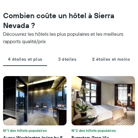
week-
étoiles.
end,
Sur
calculé
Combien coûte un hôtel à Sierra
le
sur
graphique,
Nevada ?
les
1
3
axe
Découvrez les hôtels les plus populaires et les meilleurs
derniers
Y
rapports qualité/prix
jours
indiquent
et
le
regroupé
prix
4 étoiles et plus
3 étoiles
2 étoiles et moins
par
moyen
nombre
d'une
d'étoiles.
chambre
Sur
pour
le
ce
graphique,
soir
1
trouvé
axe
au
X
cours
indiquent
des
les
3
catégories
derniers
d'hôtels
N°1 des hôtels populaires
N°2 des hôtels populaires
jours
par
Aurea Washington Irving by Eurostars Hotel Company
Eurostars Gran Via