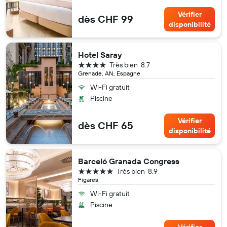
Vérifier
dès CHF 99
disponibilité
Hotel Saray
4 étoiles
Très bien
8.7
Grenade, AN, Espagne
Wi-Fi gratuit
Piscine
Vérifier
dès CHF 65
disponibilité
Barceló Granada Congress
5 étoiles
Très bien
8.9
Figares
Wi-Fi gratuit
Piscine