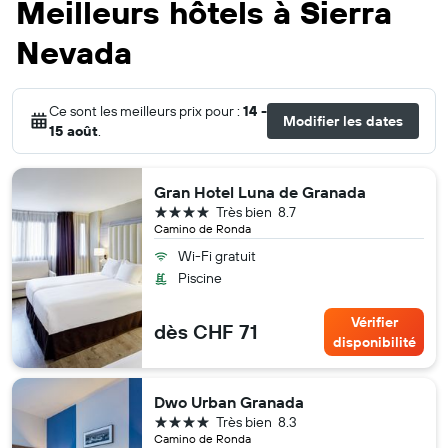
Meilleurs hôtels à Sierra
Nevada
Ce sont les meilleurs prix pour :
14 -
Modifier les dates
15 août
.
Gran Hotel Luna de Granada
4 étoiles
Très bien
8.7
Camino de Ronda
Wi-Fi gratuit
Piscine
Vérifier
dès CHF 71
disponibilité
Dwo Urban Granada
4 étoiles
Très bien
8.3
Camino de Ronda