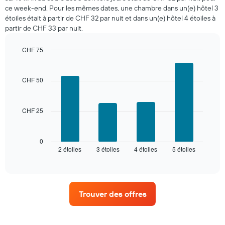
ce
ce week-end. Pour les mêmes dates, une chambre dans un(e) hôtel 3
soir,
étoiles était à partir de CHF 32 par nuit et dans un(e) hôtel 4 étoiles à
calculé
partir de CHF 33 par nuit.
sur
les
3
CHF 75
derniers
Bar
Chart
graphic.
jours
chart
with
et
CHF 50
4
regroupé
bars.
par
nombre
CHF 25
Le
d'étoiles.
graphique
Sur
ci-
le
dessous
0
graphique,
2 étoiles
3 étoiles
4 étoiles
5 étoiles
indique
End
1
of
le
interactive
axe
prix
chart
X
moyen
indiquent
d'une
les
Trouver des offres
chambre
catégories
pour
d'hôtels
ce
par