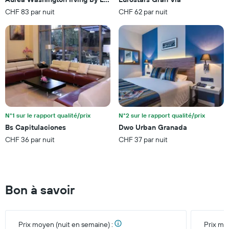
étoiles.
CHF 83 par nuit
CHF 62 par nuit
Sur
le
graphique,
1
axe
Y
indiquent
le
prix
moyen
d'une
N°1 sur le rapport qualité/prix
N°2 sur le rapport qualité/prix
chambre
Bs Capitulaciones
Dwo Urban Granada
pour
CHF 36 par nuit
CHF 37 par nuit
ce
week-
end
trouvé
au
Bon à savoir
cours
des
3
derniers
Prix moyen (nuit en semaine) :
Prix mo