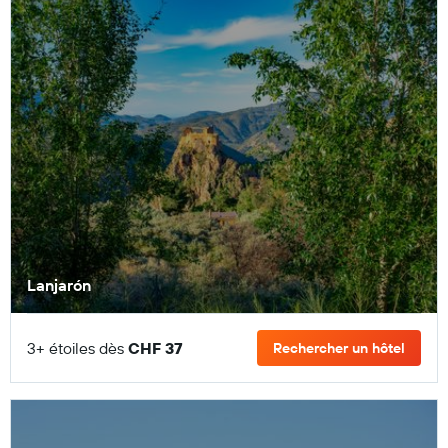
Lanjarón
3+ étoiles dès
CHF 37
Rechercher un hôtel