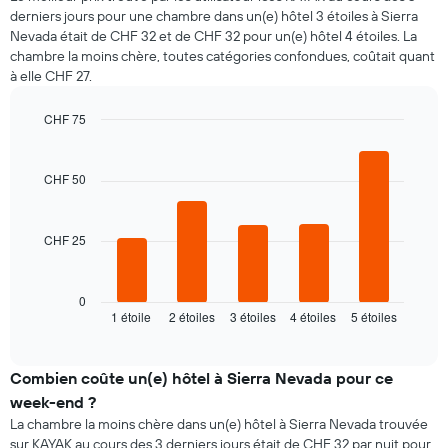
derniers jours pour une chambre dans un(e) hôtel 3 étoiles à Sierra
Nevada était de CHF 32 et de CHF 32 pour un(e) hôtel 4 étoiles. La
chambre la moins chère, toutes catégories confondues, coûtait quant
à elle CHF 27.
CHF 75
Bar
Chart
graphic.
chart
with
CHF 50
5
bars.
CHF 25
Le
graphique
ci-
dessous
0
1 étoile
2 étoiles
3 étoiles
4 étoiles
5 étoiles
indique
End
of
le
interactive
prix
chart
moyen
Combien coûte un(e) hôtel à Sierra Nevada pour ce
d'une
week-end ?
chambre
La chambre la moins chère dans un(e) hôtel à Sierra Nevada trouvée
pour
sur KAYAK au cours des 3 derniers jours était de CHF 32 par nuit pour