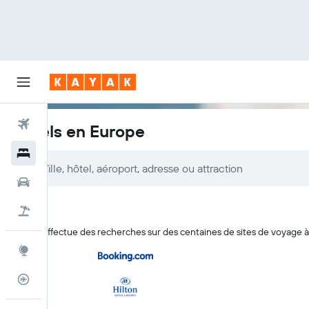
Vols
Hôtels en Europe
Hôtels
Voitures
Vacances
KAYAK effectue des recherches sur des centaines de sites de voyage à 
Explore
Suivi des vols