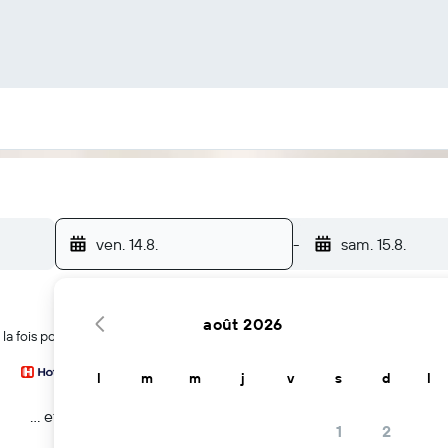
ven. 14.8.
-
sam. 15.8.
août 2026
la fois pour trouver des hôtels en Europe
l
m
m
j
v
s
d
l
… et plus
1
2