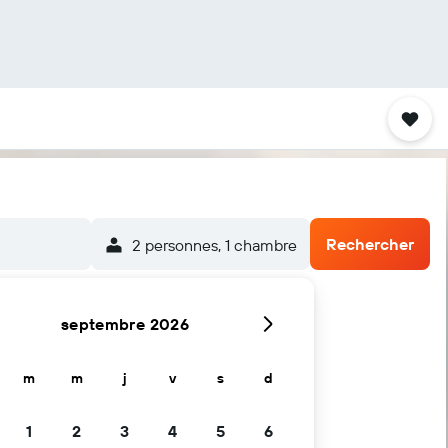
Rechercher
2 personnes, 1 chambre
septembre 2026
m
m
j
v
s
d
1
2
3
4
5
6