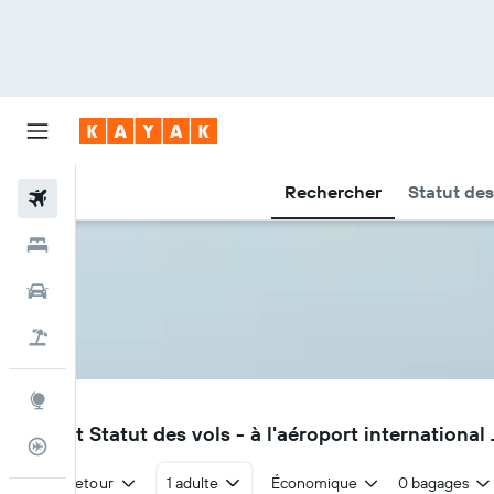
Rechercher
Statut des
Vols
Hôtels
Voitures
Vacances
Explore
SJO
Vols et Statut des vols - à l'aéroport internationa
Suivi des vols
Aller-retour
1 adulte
Économique
0 bagages