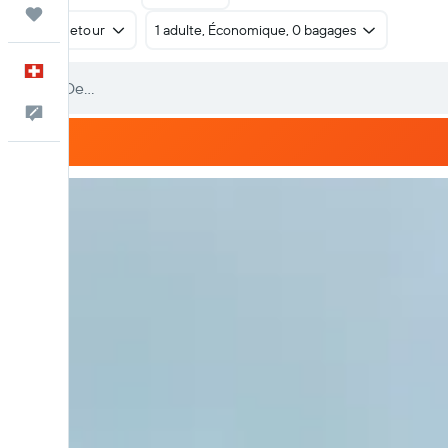
Trips
Aller-retour
1 adulte, Économique, 0 bagages
Français
Commentaires