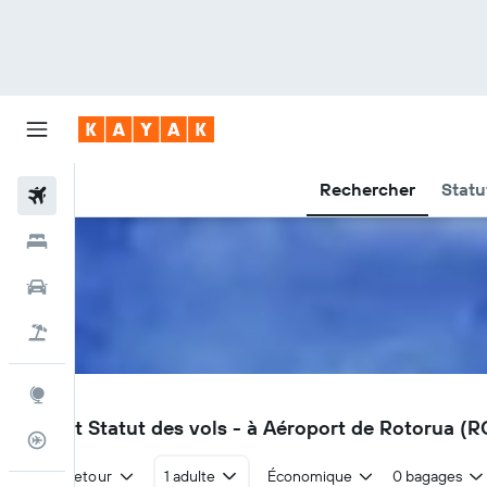
Rechercher
Statu
Vols
Hôtels
Voitures
Vacances
Explore
ROT
Vols et Statut des vols - à Aéroport de Rotorua (
Suivi des vols
Aller-retour
1 adulte
Économique
0 bagages