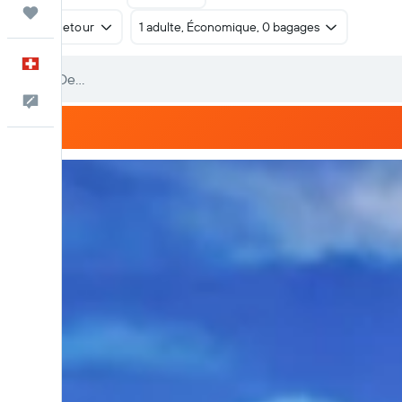
Trips
Aller-retour
1 adulte, Économique, 0 bagages
Français
Commentaires