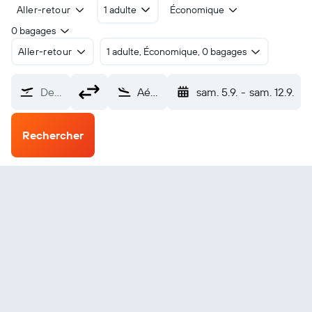
Aller-retour
1 adulte
Économique
0 bagages
Aller-retour
1 adulte, Économique, 0 bagages
De…
Aéroport de Qiqihar (Tsi-tsihar) (NDG)
sam. 5.9.
-
sam. 12.9.
Rechercher