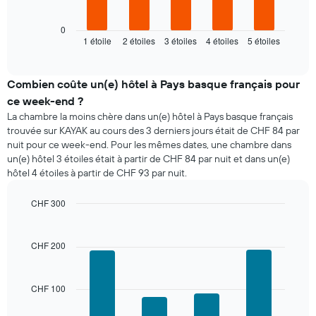
graphique
ci-
dessous
0
1 étoile
2 étoiles
3 étoiles
4 étoiles
5 étoiles
indique
End
of
le
interactive
prix
chart
moyen
Combien coûte un(e) hôtel à Pays basque français pour
d'une
ce week-end ?
chambre
La chambre la moins chère dans un(e) hôtel à Pays basque français
pour
trouvée sur KAYAK au cours des 3 derniers jours était de CHF 84 par
ce
nuit pour ce week-end. Pour les mêmes dates, une chambre dans
soir,
un(e) hôtel 3 étoiles était à partir de CHF 84 par nuit et dans un(e)
calculé
hôtel 4 étoiles à partir de CHF 93 par nuit.
sur
les
3
CHF 300
derniers
Bar
Chart
graphic.
jours
chart
with
et
CHF 200
4
regroupé
bars.
par
nombre
CHF 100
Le
d'étoiles.
graphique
Sur