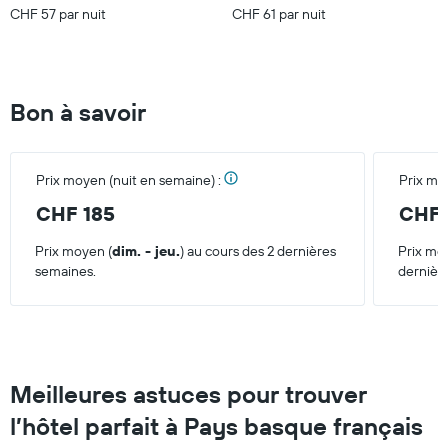
CHF 57 par nuit
CHF 61 par nuit
ce
week-
end
trouvé
au
Bon à savoir
cours
des
3
derniers
Prix moyen (nuit en semaine) :
Prix mo
jours
CHF 185
CHF 
Prix moyen (
dim. - jeu.
) au cours des 2 dernières
Prix mo
semaines.
dernièr
Meilleures astuces pour trouver
l’hôtel parfait à Pays basque français