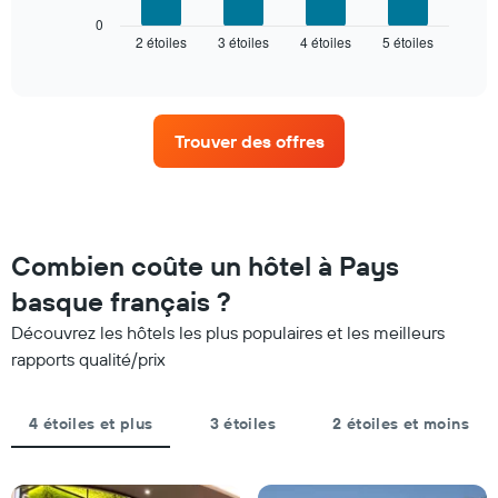
ci-
le
dessous
0
graphique,
2 étoiles
3 étoiles
4 étoiles
5 étoiles
indique
End
1
of
le
interactive
axe
prix
chart
X
moyen
indiquent
d'une
les
Trouver des offres
chambre
catégories
pour
d'hôtels
ce
par
week-
étoiles.
end,
Sur
calculé
Combien coûte un hôtel à Pays
le
sur
graphique,
basque français ?
les
1
3
axe
Découvrez les hôtels les plus populaires et les meilleurs
derniers
Y
rapports qualité/prix
jours
indiquent
et
le
regroupé
prix
4 étoiles et plus
3 étoiles
2 étoiles et moins
par
moyen
nombre
d'une
d'étoiles.
chambre
Sur