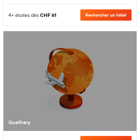
4+ étoiles dès
CHF 61
Rechercher un hôtel
Guethary