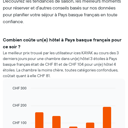
Découvrez les tendances de saison, les meilleurs moments
pour réserver et d'autres conseils basés sur nos données
pour planifier votre séjour à Pays basque français en toute
confiance.
Combien coûte un(e) hôtel à Pays basque français pour
ce soir ?
Le meilleur prix trouvé par les utilisateur·ices KAYAK au cours des 3
derniers jours pour une chambre dans un(e) hôtel 3 étoiles à Pays
basque français était de CHF 81 et de CHF 104 pour un(e) hôtel 4
étoiles. La chambre la moins chère, toutes catégories confondues,
coûtait quant à elle CHF 81.
CHF 300
Bar
Chart
graphic.
chart
with
CHF 200
5
bars.
CHF 100
Le