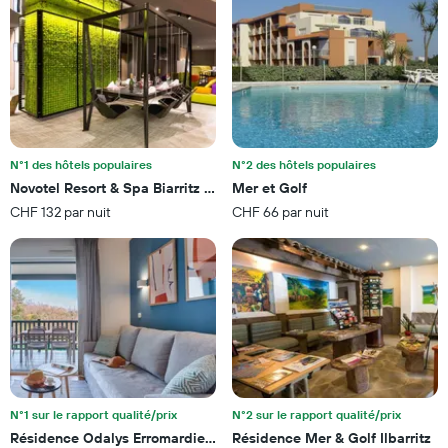
pour
le
ce
graphique,
soir
1
trouvé
axe
au
X
cours
indiquent
des
les
3
catégories
derniers
d'hôtels
N°1 des hôtels populaires
N°2 des hôtels populaires
jours
par
Novotel Resort & Spa Biarritz Anglet
Mer et Golf
étoiles.
CHF 132 par nuit
CHF 66 par nuit
Sur
le
graphique,
1
axe
Y
indiquent
le
prix
moyen
d'une
N°1 sur le rapport qualité/prix
N°2 sur le rapport qualité/prix
chambre
Résidence Odalys Erromardie Plage
Résidence Mer & Golf Ilbarritz
pour