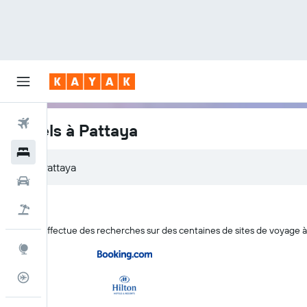
Vols
Hôtels à Pattaya
Hôtels
Voitures
Vacances
KAYAK effectue des recherches sur des centaines de sites de voyage à l
Explore
Suivi des vols