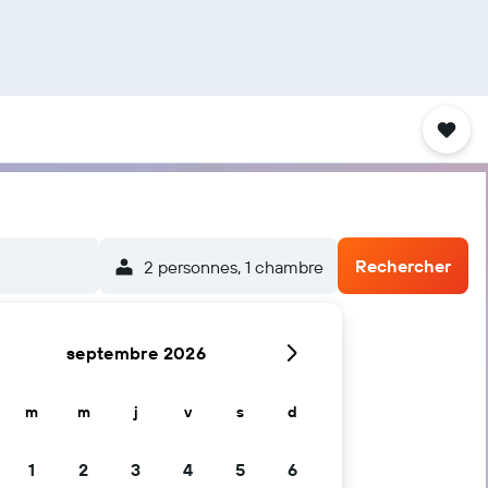
Rechercher
2 personnes, 1 chambre
septembre 2026
m
m
j
v
s
d
1
2
3
4
5
6