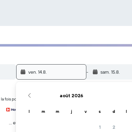
ven. 14.8.
-
sam. 15.8.
août 2026
a fois pour trouver des hôtels à Pattaya
l
m
m
j
v
s
d
l
… et plus
1
2