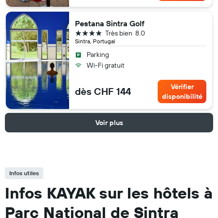
Pestana Sintra Golf
4 étoiles
Très bien
8.0
Sintra, Portugal
Parking
Wi-Fi gratuit
Vérifier
dès CHF 144
disponibilité
Voir plus
Infos utiles
Infos KAYAK sur les hôtels à
Parc National de Sintra