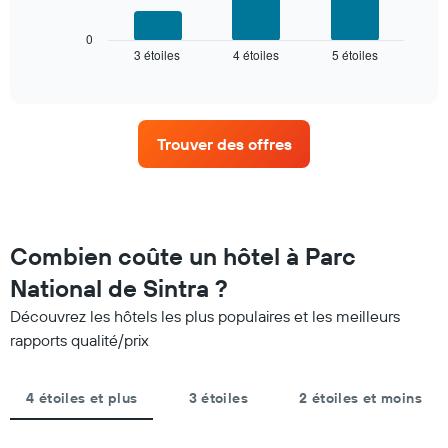
graphique
Sur
ci-
le
dessous
0
graphique,
3 étoiles
4 étoiles
5 étoiles
indique
End
1
of
le
interactive
axe
prix
chart
X
moyen
indiquent
d'une
les
Trouver des offres
chambre
catégories
pour
d'hôtels
ce
par
week-
étoiles.
end,
Sur
calculé
Combien coûte un hôtel à Parc
le
sur
graphique,
National de Sintra ?
les
1
3
axe
Découvrez les hôtels les plus populaires et les meilleurs
derniers
Y
rapports qualité/prix
jours
indiquent
et
le
regroupé
prix
4 étoiles et plus
3 étoiles
2 étoiles et moins
par
moyen
nombre
d'une
d'étoiles.
chambre