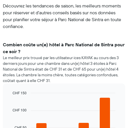
Découvrez les tendances de saison, les meilleurs moments
pour réserver et d'autres conseils basés sur nos données
pour planifier votre séjour à Parc National de Sintra en toute
confiance.
Combien coûte un(e) hôtel à Parc National de Sintra pour
ce soir ?
Le meilleur prix trouvé par les utilisateur·ices KAYAK au cours des 3
derniers jours pour une chambre dans un(e) hôtel 3 étoiles à Parc
National de Sintra était de CHF 31 et de CHF 65 pour un(e) hôtel 4
étoiles. La chambre la moins chère, toutes catégories confondues,
coûtait quant à elle CHF 31.
CHF 150
Bar
Chart
graphic.
chart
with
CHF 100
4
bars.
CHF 50