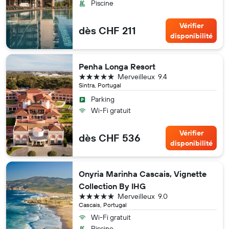
Piscine
Vérifier
dès CHF 211
disponibilité
Penha Longa Resort
5 étoiles
Merveilleux
9.4
Sintra, Portugal
Parking
Wi-Fi gratuit
Vérifier
dès CHF 536
disponibilité
Onyria Marinha Cascais, Vignette
Collection By IHG
5 étoiles
Merveilleux
9.0
Cascais, Portugal
Wi-Fi gratuit
Piscine