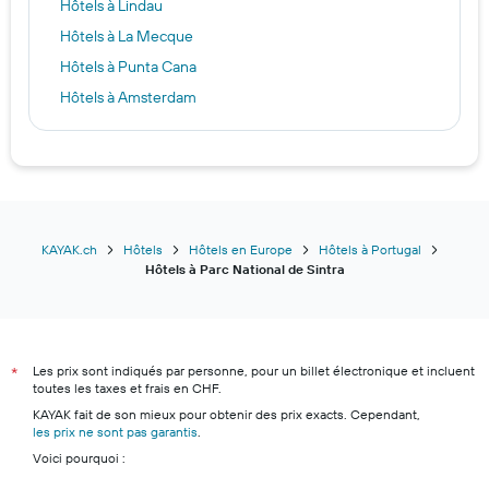
Hôtels à Lindau
Hôtels à La Mecque
Hôtels à Punta Cana
Hôtels à Amsterdam
Hôtels à Istanbul
Hôtels à Grindelwald
Hôtels à Zagreb
Hôtels à Marseille
Hôtels à Zermatt
KAYAK.ch
Hôtels
Hôtels en Europe
Hôtels à Portugal
Hôtels à Parc National de Sintra
Hôtels à Abou Dhabi
Hôtels à Bruxelles
Hôtels à Zurich
Les prix sont indiqués par personne, pour un billet électronique et incluent
Hôtels à Monthey
*
toutes les taxes et frais en CHF.
Hôtels à Lucerne
KAYAK fait de son mieux pour obtenir des prix exacts. Cependant,
les prix ne sont pas garantis
Hôtels à Lugano
.
Voici pourquoi :
Hôtels à Andermatt