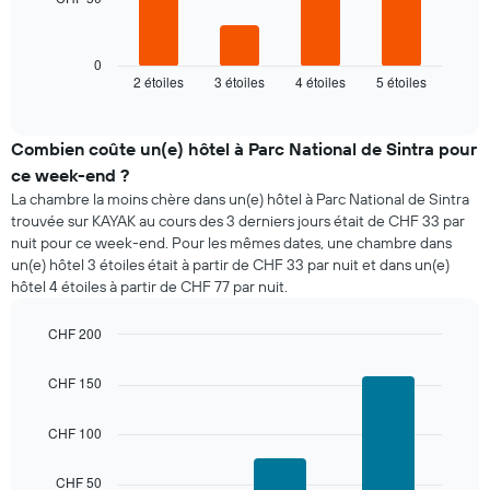
Le
graphique
ci-
dessous
0
2 étoiles
3 étoiles
4 étoiles
5 étoiles
indique
End
of
le
interactive
prix
chart
moyen
Combien coûte un(e) hôtel à Parc National de Sintra pour
d'une
ce week-end ?
chambre
La chambre la moins chère dans un(e) hôtel à Parc National de Sintra
pour
trouvée sur KAYAK au cours des 3 derniers jours était de CHF 33 par
ce
nuit pour ce week-end. Pour les mêmes dates, une chambre dans
soir,
un(e) hôtel 3 étoiles était à partir de CHF 33 par nuit et dans un(e)
calculé
hôtel 4 étoiles à partir de CHF 77 par nuit.
sur
les
3
CHF 200
derniers
Bar
Chart
graphic.
jours
chart
CHF 150
with
et
3
regroupé
bars.
CHF 100
par
nombre
Le
d'étoiles.
CHF 50