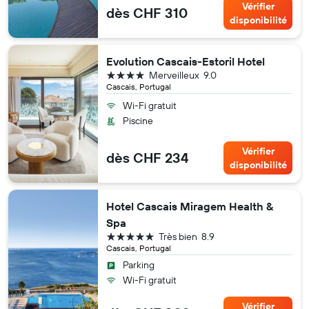
Vérifier
dès CHF 310
disponibilité
Evolution Cascais-Estoril Hotel
4 étoiles
Merveilleux
9.0
Cascais, Portugal
Wi-Fi gratuit
Piscine
Vérifier
dès CHF 234
disponibilité
Hotel Cascais Miragem Health &
Spa
5 étoiles
Très bien
8.9
Cascais, Portugal
Parking
Wi-Fi gratuit
Vérifier