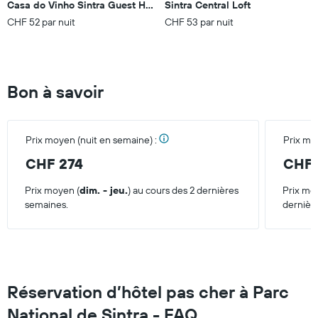
Casa do Vinho Sintra Guest House
Sintra Central Loft
pour
CHF 52 par nuit
CHF 53 par nuit
ce
week-
end
trouvé
au
Bon à savoir
cours
des
3
derniers
Prix moyen (nuit en semaine) :
Prix mo
jours
CHF 274
CHF 
Prix moyen (
dim. - jeu.
) au cours des 2 dernières
Prix mo
semaines.
dernièr
Réservation d’hôtel pas cher à Parc
National de Sintra - FAQ