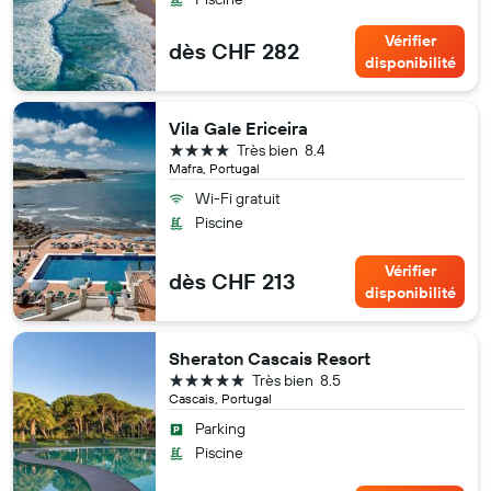
Vérifier
dès CHF 282
disponibilité
Vila Gale Ericeira
4 étoiles
Très bien
8.4
Mafra, Portugal
Wi-Fi gratuit
Piscine
Vérifier
dès CHF 213
disponibilité
Sheraton Cascais Resort
5 étoiles
Très bien
8.5
Cascais, Portugal
Parking
Piscine