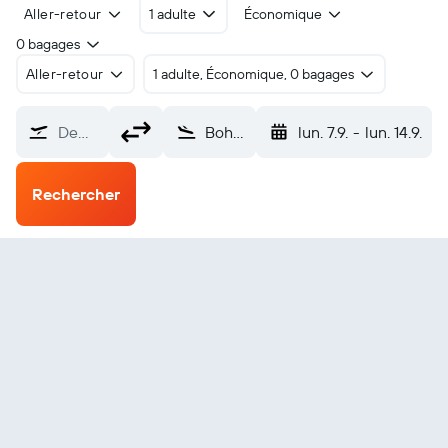
Aller-retour
1 adulte
Économique
0 bagages
Aller-retour
1 adulte, Économique, 0 bagages
De…
Bohol–Panglao Intl (TAG)
lun. 7.9.
-
lun. 14.9.
Rechercher