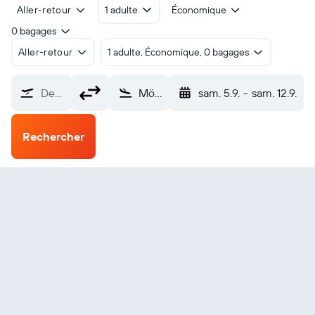
Aller-retour
1 adulte
Économique
0 bagages
Aller-retour
1 adulte, Économique, 0 bagages
De…
Möng Hsat Aéroport de Monghsat (MOG)
sam. 5.9.
-
sam. 12.9.
Rechercher