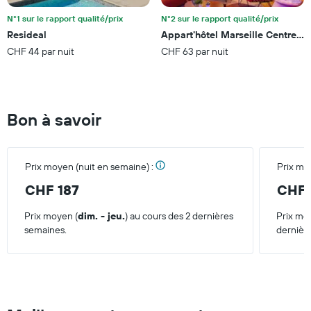
moyen
d'une
N°1 sur le rapport qualité/prix
N°2 sur le rapport qualité/prix
chambre
Resideal
Appart'hôtel Marseille Centre E
pour
CHF 44 par nuit
CHF 63 par nuit
ce
week-
end
trouvé
au
Bon à savoir
cours
des
3
derniers
Prix moyen (nuit en semaine) :
Prix mo
jours
CHF 187
CHF 
Prix moyen (
dim. - jeu.
) au cours des 2 dernières
Prix mo
semaines.
dernièr