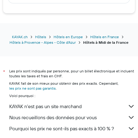
Hôtels à Las Vegas
Hôtels à Copenhague
Hôtels à Boca Chica
Hôtels à Castelnuovo del Garda
Hôtels à Amman
KAYAK.ch
Hôtels
Hôtels en Europe
Hôtels en France
Hôtels à Provence - Alpes - Côte d'Azur
Hôtels à Midi de la France
Hôtels à Füssen
Hôtels à Lugano
Hôtels à Zurich
Les prix sont indiqués par personne, pour un billet électronique et incluent
Hôtels à Monthey
*
toutes les taxes et frais en CHF.
Hôtels à Lucerne
KAYAK fait de son mieux pour obtenir des prix exacts. Cependant,
les prix ne sont pas garantis
Hôtels à Zermatt
.
Voici pourquoi :
Hôtels à Andermatt
KAYAK n'est pas un site marchand
Hôtels à Berne
Nous recueillons des données pour vous
Pourquoi les prix ne sont-ils pas exacts à 100 % ?