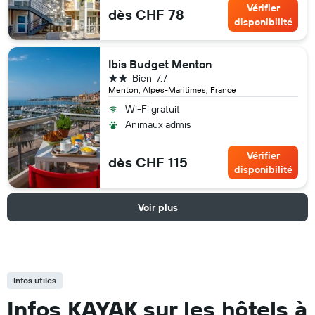
Vérifier
dès CHF 78
disponibilité
Ibis Budget Menton
2 étoiles
Bien
7.7
Menton, Alpes-Maritimes, France
Wi-Fi gratuit
Animaux admis
Vérifier
dès CHF 115
disponibilité
Voir plus
Infos utiles
Infos KAYAK sur les hôtels à