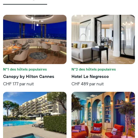
moyen
nombre
d'une
d'étoiles.
chambre
Sur
pour
le
ce
graphique,
soir
1
trouvé
axe
au
X
cours
indiquent
des
les
3
catégories
derniers
d'hôtels
N°1 des hôtels populaires
N°2 des hôtels populaires
jours
par
Canopy by Hilton Cannes
Hotel Le Negresco
étoiles.
CHF 177 par nuit
CHF 489 par nuit
Sur
le
graphique,
1
axe
Y
indiquent
le
prix