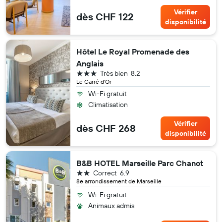
Vérifier
dès CHF 122
disponibilité
Hôtel Le Royal Promenade des
Anglais
3 étoiles
Très bien
8.2
Le Carré d'Or
Wi-Fi gratuit
Climatisation
Vérifier
dès CHF 268
disponibilité
B&B HOTEL Marseille Parc Chanot
2 étoiles
Correct
6.9
8e arrondissement de Marseille
Wi-Fi gratuit
Animaux admis