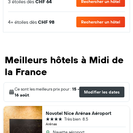
3 étoiles dès
CHF 64
Rechercher un hôtel
4+ étoiles dès
CHF 98
Rechercher un hôtel
Meilleurs hôtels à Midi de
la France
Ce sont les meilleurs prix pour :
15 -
Modifier les dates
16 août
.
Novotel Nice Arénas Aéroport
4 étoiles
Très bien
8.5
Arénas
Navette aéroport