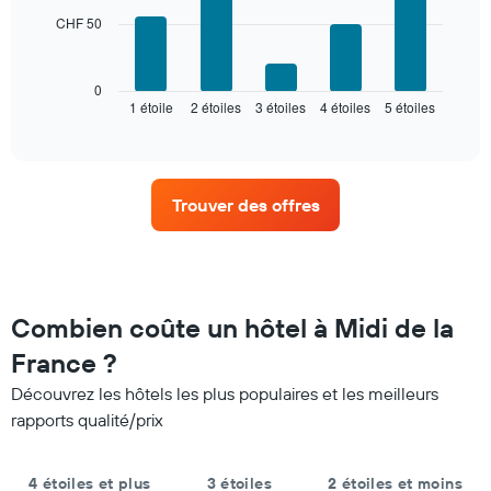
nombre
CHF 50
Le
d'étoiles.
graphique
Sur
ci-
le
dessous
0
graphique,
1 étoile
2 étoiles
3 étoiles
4 étoiles
5 étoiles
indique
End
1
of
le
interactive
axe
prix
chart
X
moyen
indiquent
d'une
les
Trouver des offres
chambre
catégories
pour
d'hôtels
ce
par
week-
étoiles.
end,
Sur
calculé
Combien coûte un hôtel à Midi de la
le
sur
graphique,
France ?
les
1
3
axe
Découvrez les hôtels les plus populaires et les meilleurs
derniers
Y
rapports qualité/prix
jours
indiquent
et
le
regroupé
prix
4 étoiles et plus
3 étoiles
2 étoiles et moins
par