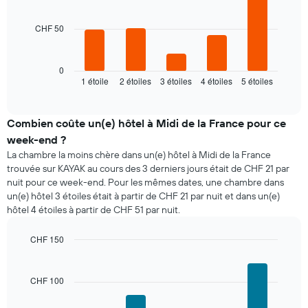
bars.
CHF 50
Le
graphique
ci-
dessous
0
1 étoile
2 étoiles
3 étoiles
4 étoiles
5 étoiles
indique
End
of
le
interactive
prix
chart
moyen
Combien coûte un(e) hôtel à Midi de la France pour ce
d'une
week-end ?
chambre
La chambre la moins chère dans un(e) hôtel à Midi de la France
pour
trouvée sur KAYAK au cours des 3 derniers jours était de CHF 21 par
ce
nuit pour ce week-end. Pour les mêmes dates, une chambre dans
soir,
un(e) hôtel 3 étoiles était à partir de CHF 21 par nuit et dans un(e)
calculé
hôtel 4 étoiles à partir de CHF 51 par nuit.
sur
les
3
CHF 150
derniers
Bar
Chart
graphic.
jours
chart
with
et
CHF 100
5
regroupé
bars.
par