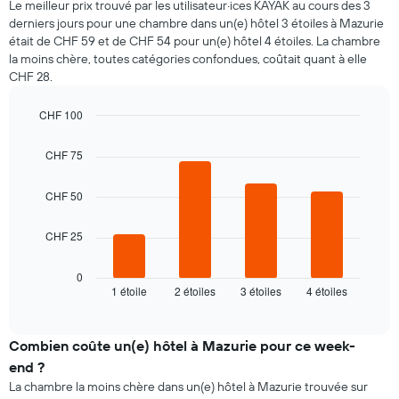
Le meilleur prix trouvé par les utilisateur·ices KAYAK au cours des 3
derniers jours pour une chambre dans un(e) hôtel 3 étoiles à Mazurie
était de CHF 59 et de CHF 54 pour un(e) hôtel 4 étoiles. La chambre
la moins chère, toutes catégories confondues, coûtait quant à elle
CHF 28.
CHF 100
Bar
Chart
graphic.
chart
CHF 75
with
4
bars.
CHF 50
Le
CHF 25
graphique
ci-
dessous
0
1 étoile
2 étoiles
3 étoiles
4 étoiles
indique
End
of
le
interactive
prix
chart
moyen
Combien coûte un(e) hôtel à Mazurie pour ce week-
d'une
end ?
chambre
La chambre la moins chère dans un(e) hôtel à Mazurie trouvée sur
pour