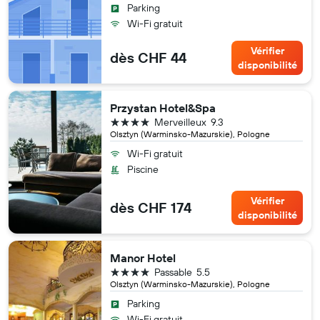
Parking
Wi-Fi gratuit
Vérifier
dès CHF 44
disponibilité
Przystan Hotel&Spa
4 étoiles
Merveilleux
9.3
Olsztyn (Warminsko-Mazurskie), Pologne
Wi-Fi gratuit
Piscine
Vérifier
dès CHF 174
disponibilité
Manor Hotel
4 étoiles
Passable
5.5
Olsztyn (Warminsko-Mazurskie), Pologne
Parking
Wi-Fi gratuit