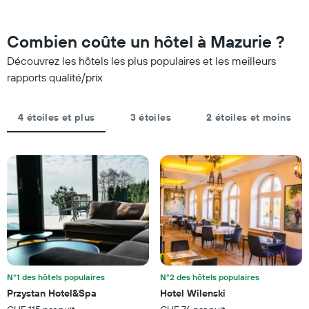
par
week-
étoiles.
end,
Sur
calculé
Combien coûte un hôtel à Mazurie ?
le
sur
graphique,
Découvrez les hôtels les plus populaires et les meilleurs
les
1
3
rapports qualité/prix
axe
derniers
Y
jours
indiquent
et
4 étoiles et plus
3 étoiles
2 étoiles et moins
le
regroupé
prix
par
moyen
nombre
d'une
d'étoiles.
chambre
Sur
pour
le
ce
graphique,
soir
1
trouvé
axe
au
X
cours
indiquent
des
les
3
N°1 des hôtels populaires
N°2 des hôtels populaires
catégories
derniers
Przystan Hotel&Spa
Hotel Wilenski
d'hôtels
jours