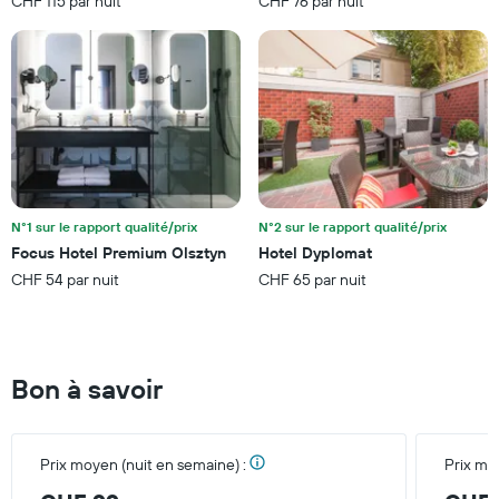
CHF 115 par nuit
CHF 76 par nuit
par
étoiles.
Sur
le
graphique,
1
axe
Y
indiquent
le
prix
N°1 sur le rapport qualité/prix
N°2 sur le rapport qualité/prix
moyen
Focus Hotel Premium Olsztyn
Hotel Dyplomat
d'une
chambre
CHF 54 par nuit
CHF 65 par nuit
pour
ce
week-
end
Bon à savoir
trouvé
au
cours
des
Prix moyen (nuit en semaine) :
Prix mo
3
derniers