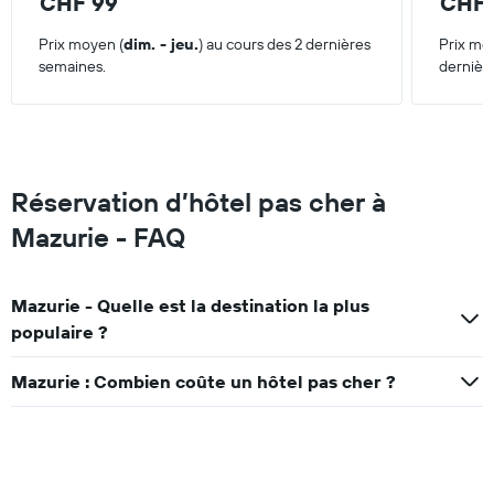
CHF 99
CHF 
jours
Prix moyen (
dim. - jeu.
) au cours des 2 dernières
Prix mo
semaines.
dernièr
Réservation d’hôtel pas cher à
Mazurie - FAQ
Mazurie - Quelle est la destination la plus
populaire ?
Mazurie : Combien coûte un hôtel pas cher ?