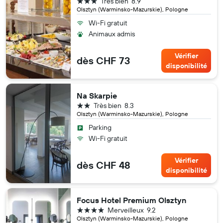
3 étoiles
Très bien
8.9
Olsztyn (Warminsko-Mazurskie), Pologne
Wi-Fi gratuit
Animaux admis
Vérifier
dès CHF 73
disponibilité
Na Skarpie
2 étoiles
Très bien
8.3
Olsztyn (Warminsko-Mazurskie), Pologne
Parking
Wi-Fi gratuit
Vérifier
dès CHF 48
disponibilité
Focus Hotel Premium Olsztyn
4 étoiles
Merveilleux
9.2
Olsztyn (Warminsko-Mazurskie), Pologne