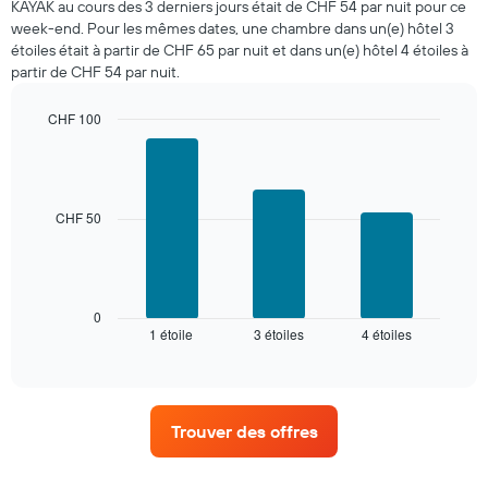
KAYAK au cours des 3 derniers jours était de CHF 54 par nuit pour ce
ce
week-end. Pour les mêmes dates, une chambre dans un(e) hôtel 3
soir,
étoiles était à partir de CHF 65 par nuit et dans un(e) hôtel 4 étoiles à
calculé
partir de CHF 54 par nuit.
sur
les
3
CHF 100
derniers
Bar
Chart
graphic.
jours
chart
with
et
3
regroupé
bars.
CHF 50
par
nombre
Le
d'étoiles.
graphique
Sur
ci-
le
dessous
0
graphique,
1 étoile
3 étoiles
4 étoiles
indique
End
1
of
le
interactive
axe
prix
chart
X
moyen
indiquent
d'une
les
Trouver des offres
chambre
catégories
pour
d'hôtels
ce