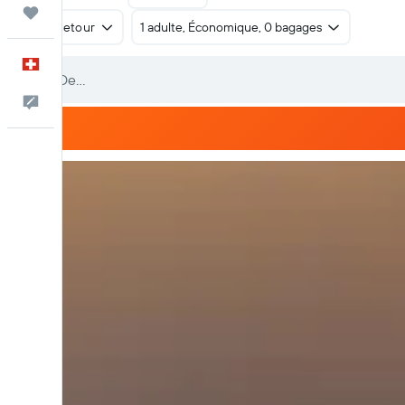
Trips
Aller-retour
1 adulte, Économique, 0 bagages
Français
Commentaires