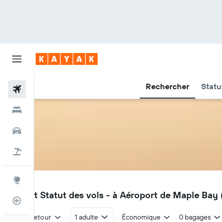
Rechercher
Statu
Vols
Hôtels
Voitures
Vacances
Explore
YAQ
Vols et Statut des vols - à Aéroport de Maple Bay
Suivi des vols
Aller-retour
1 adulte
Économique
0 bagages