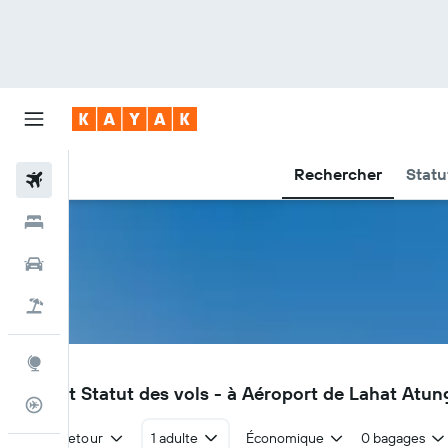
Rechercher
Statu
Vols
Hôtels
Voitures
Vacances
Explore
PXA
Vols et Statut des vols - à Aéroport de Lahat Atu
Suivi des vols
Aller-retour
1 adulte
Économique
0 bagages