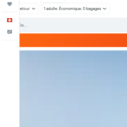
Trips
Aller-retour
1 adulte, Économique, 0 bagages
Français
Commentaires