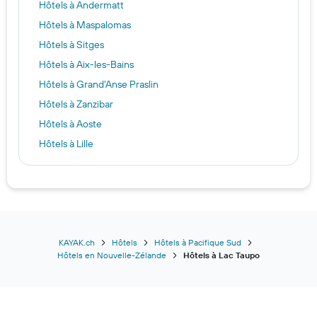
Hôtels à Andermatt
Hôtels à Maspalomas
Hôtels à Sitges
Hôtels à Aix-les-Bains
Hôtels à Grand'Anse Praslin
Hôtels à Zanzibar
Hôtels à Aoste
Hôtels à Lille
Hôtels à Saint-Tropez
Hôtels à Kos
Hôtels à Las Vegas
Hôtels à Nairobi
Hôtels à Dubaï
KAYAK.ch
Hôtels
Hôtels à Pacifique Sud
Hôtels en Nouvelle-Zélande
Hôtels à Lac Taupo
Hôtels à Punta Cana
Hôtels à Tokyo
Hôtels à Zurich