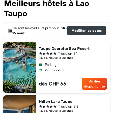
Meilleurs hôtels à Lac
Taupo
Ce sont les meilleurs prix pour :
14 -
Modifier les dates
15 août
.
Taupo Debretts Spa Resort
5 étoiles
Très bien
8.1
Taupo, Nouvelle-Zélande
Parking
Wi-Fi gratuit
Vérifier
dès CHF 66
disponibilité
Hilton Lake Taupo
5 étoiles
Très bien
8.3
Taupo, Nouvelle-Zélande