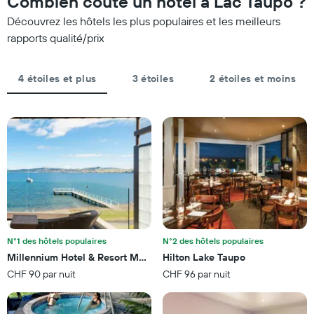
Combien coûte un hôtel à Lac Taupo ?
le
sur
graphique,
Découvrez les hôtels les plus populaires et les meilleurs
les
1
3
rapports qualité/prix
axe
derniers
Y
jours
indiquent
et
4 étoiles et plus
3 étoiles
2 étoiles et moins
le
regroupé
prix
par
moyen
nombre
d'une
d'étoiles.
chambre
Sur
pour
le
ce
graphique,
soir
1
trouvé
axe
au
X
cours
indiquent
des
les
3
N°1 des hôtels populaires
N°2 des hôtels populaires
catégories
derniers
Millennium Hotel & Resort Manuels
Hilton Lake Taupo
d'hôtels
jours
CHF 90 par nuit
CHF 96 par nuit
par
étoiles.
Sur