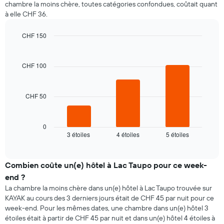
chambre la moins chère, toutes catégories confondues, coûtait quant
à elle CHF 36.
CHF 150
Bar
Chart
graphic.
chart
with
CHF 100
3
bars.
CHF 50
Le
graphique
ci-
dessous
0
3 étoiles
4 étoiles
5 étoiles
indique
End
of
le
interactive
prix
chart
moyen
Combien coûte un(e) hôtel à Lac Taupo pour ce week-
d'une
end ?
chambre
La chambre la moins chère dans un(e) hôtel à Lac Taupo trouvée sur
pour
KAYAK au cours des 3 derniers jours était de CHF 45 par nuit pour ce
ce
week-end. Pour les mêmes dates, une chambre dans un(e) hôtel 3
soir,
étoiles était à partir de CHF 45 par nuit et dans un(e) hôtel 4 étoiles à
calculé