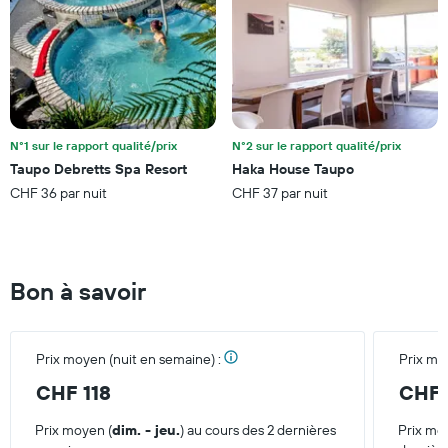
le
graphique,
1
axe
Y
indiquent
le
prix
N°1 sur le rapport qualité/prix
N°2 sur le rapport qualité/prix
moyen
Taupo Debretts Spa Resort
Haka House Taupo
d'une
chambre
CHF 36 par nuit
CHF 37 par nuit
pour
ce
week-
end
Bon à savoir
trouvé
au
cours
des
Prix moyen (nuit en semaine) :
Prix mo
3
derniers
CHF 118
CHF 
jours
Prix moyen (
dim. - jeu.
) au cours des 2 dernières
Prix mo