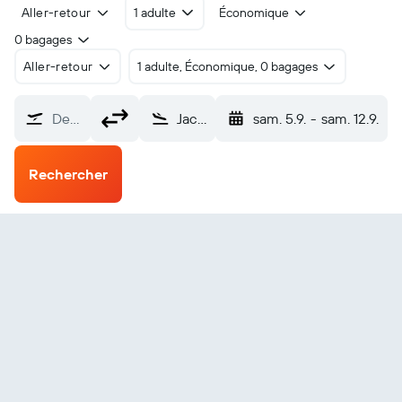
Aller-retour
1 adulte
Économique
0 bagages
Aller-retour
1 adulte, Économique, 0 bagages
De…
Jacksonville Albert J Ellis (OAJ)
sam. 5.9.
-
sam. 12.9.
Rechercher