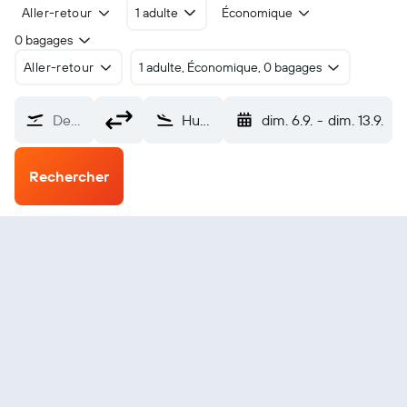
Aller-retour
1 adulte
Économique
0 bagages
Aller-retour
1 adulte, Économique, 0 bagages
De…
Hue Aéroport Intl de Phú Bài (HUI)
dim. 6.9.
-
dim. 13.9.
Rechercher