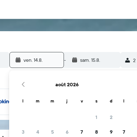
ven. 14.8.
-
sam. 15.8.
2
août 2026
l
m
m
j
v
s
d
l
1
2
3
4
5
6
7
8
9
7