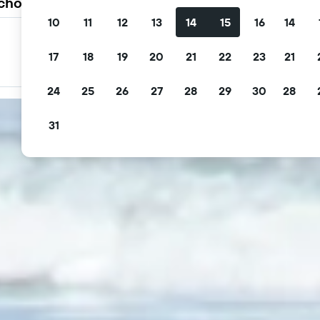
 choisissent KAYAK
10
11
12
13
14
15
16
14
Filtrez les offres
17
18
19
20
21
22
23
21
Filtrez par annulation gratuite, petit déjeuner gratuit et
plus encore
24
25
26
27
28
29
30
28
31