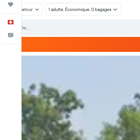
Trips
Aller-retour
1 adulte, Économique, 0 bagages
Français
Commentaires