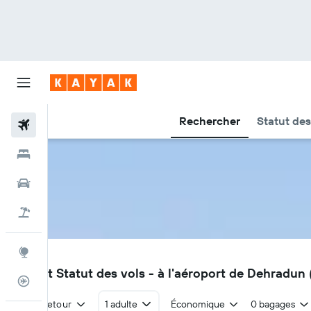
Rechercher
Statut des
Vols
Hôtels
Voitures
Vacances
Explore
DED
Vols et Statut des vols - à l'aéroport de Dehradun
Suivi des vols
Aller-retour
1 adulte
Économique
0 bagages