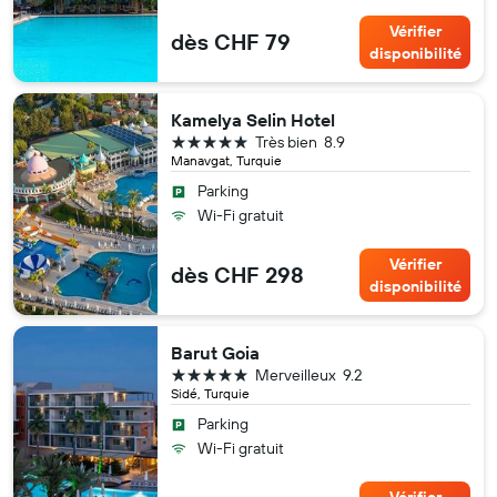
Vérifier
dès CHF 79
disponibilité
Kamelya Selin Hotel
5 étoiles
Très bien
8.9
Manavgat, Turquie
Parking
Wi-Fi gratuit
Vérifier
dès CHF 298
disponibilité
Barut Goia
5 étoiles
Merveilleux
9.2
Sidé, Turquie
Parking
Wi-Fi gratuit