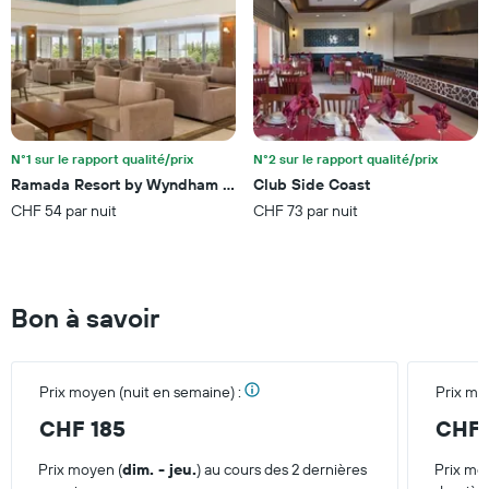
le
graphique,
1
axe
Y
indiquent
le
prix
N°1 sur le rapport qualité/prix
N°2 sur le rapport qualité/prix
moyen
Ramada Resort by Wyndham Side
Club Side Coast
d'une
chambre
CHF 54 par nuit
CHF 73 par nuit
pour
ce
week-
end
Bon à savoir
trouvé
au
cours
des
Prix moyen (nuit en semaine) :
Prix mo
3
derniers
CHF 185
CHF 
jours
Prix moyen (
dim. - jeu.
) au cours des 2 dernières
Prix mo