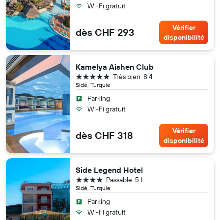
Wi-Fi gratuit
Vérifier
dès CHF 293
disponibilité
Kamelya Aishen Club
5 étoiles
Très bien
8.4
Sidé, Turquie
Parking
Wi-Fi gratuit
Vérifier
dès CHF 318
disponibilité
Side Legend Hotel
4 étoiles
Passable
5.1
Sidé, Turquie
Parking
Wi-Fi gratuit