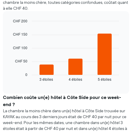
chambre la moins chère, toutes catégories confondues, coûtait quant
à elle CHF 40.
CHF 200
Bar
Chart
graphic.
chart
CHF 150
with
3
bars.
CHF 100
Le
CHF 50
graphique
ci-
dessous
0
3 étoiles
4 étoiles
5 étoiles
indique
End
of
le
interactive
prix
chart
moyen
Combien coûte un(e) hôtel à Côte Side pour ce week-
d'une
end ?
chambre
La chambre la moins chère dans un(e) hôtel à Côte Side trouvée sur
pour
KAYAK au cours des 3 derniers jours était de CHF 40 par nuit pour ce
ce
week-end. Pour les mêmes dates, une chambre dans un(e) hôtel 3
soir,
étoiles était à partir de CHF 40 par nuit et dans un(e) hôtel 4 étoiles à
calculé