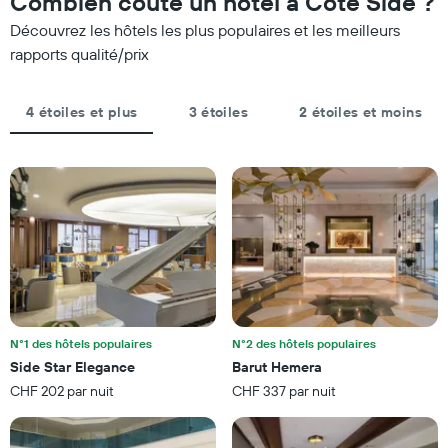
Combien coûte un hôtel à Côte Side ?
le
sur
graphique,
Découvrez les hôtels les plus populaires et les meilleurs
les
1
3
rapports qualité/prix
axe
derniers
Y
jours
indiquent
et
4 étoiles et plus
3 étoiles
2 étoiles et moins
le
regroupé
prix
par
moyen
nombre
d'une
d'étoiles.
chambre
Sur
pour
le
ce
graphique,
soir
1
trouvé
axe
au
X
cours
indiquent
des
les
3
N°1 des hôtels populaires
N°2 des hôtels populaires
catégories
derniers
Side Star Elegance
Barut Hemera
d'hôtels
jours
CHF 202 par nuit
CHF 337 par nuit
par
étoiles.
Sur