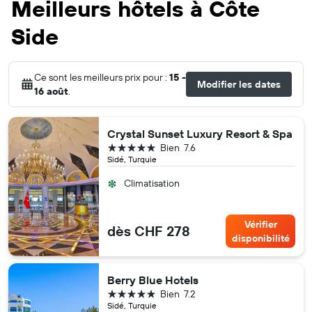
Meilleurs hôtels à Côte
Side
Ce sont les meilleurs prix pour :
15 -
Modifier les dates
16 août
.
Crystal Sunset Luxury Resort & Spa
5 étoiles
Bien
7.6
Sidé, Turquie
Climatisation
Vérifier
dès CHF 278
disponibilité
Berry Blue Hotels
5 étoiles
Bien
7.2
Sidé, Turquie