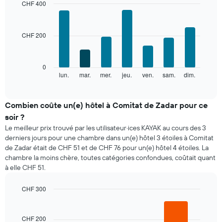
mois
CHF 400
Sur
Bar
Chart
le
graphic.
chart
with
graphique,
CHF 200
7
1
bars.
axe
X
Le
0
indiquent
graphique
lun.
mar.
mer.
jeu.
ven.
sam.
dim.
End
les
of
ci-
mois.
interactive
dessous
chart
Sur
indique
Combien coûte un(e) hôtel à Comitat de Zadar pour ce
le
le
graphique,
soir ?
prix
1
Le meilleur prix trouvé par les utilisateur·ices KAYAK au cours des 3
moyen
axe
derniers jours pour une chambre dans un(e) hôtel 3 étoiles à Comitat
d'une
Y
de Zadar était de CHF 51 et de CHF 76 pour un(e) hôtel 4 étoiles. La
chambre
indiquent
chambre la moins chère, toutes catégories confondues, coûtait quant
par
le
à elle CHF 51.
jour
prix
Sur
moyen
le
CHF 300
d'une
graphique,
Bar
chambre
Chart
1
graphic.
chart
axe
with
CHF 200