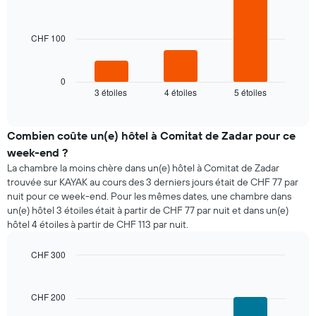
3
X
bars.
indiquent
les
CHF 100
Le
jours
graphique
de
ci-
la
dessous
0
semaine
3 étoiles
4 étoiles
5 étoiles
indique
End
Sur
of
le
le
interactive
prix
chart
graphique,
moyen
Combien coûte un(e) hôtel à Comitat de Zadar pour ce
1
d'une
axe
week-end ?
chambre
Y
La chambre la moins chère dans un(e) hôtel à Comitat de Zadar
pour
indiquent
trouvée sur KAYAK au cours des 3 derniers jours était de CHF 77 par
ce
le
nuit pour ce week-end. Pour les mêmes dates, une chambre dans
soir,
prix
un(e) hôtel 3 étoiles était à partir de CHF 77 par nuit et dans un(e)
calculé
moyen
hôtel 4 étoiles à partir de CHF 113 par nuit.
sur
d'une
les
chambre
3
CHF 300
derniers
Bar
Chart
graphic.
jours
chart
with
et
CHF 200
3
regroupé
bars.