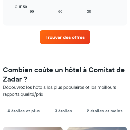
par
moyen
ci-
CHF 50
nombre
d'une
dessous
90
60
30
End
d'étoiles.
chambre
of
affiche
Sur
interactive
pour
l'évolution
chart
le
ce
des
graphique,
soir
prix
1
Trouver des offres
trouvé
d'une
axe
au
chambre
X
cours
à
indiquent
des
l'approche
les
3
de
catégories
derniers
la
Combien coûte un hôtel à Comitat de
d'hôtels
jours
date
par
du
Zadar ?
étoiles.
séjour
Sur
Découvrez les hôtels les plus populaires et les meilleurs
Sur
le
le
rapports qualité/prix
graphique,
graphique,
1
1
axe
axe
4 étoiles et plus
3 étoiles
2 étoiles et moins
Y
X
indiquent
indiquent
le
le
prix