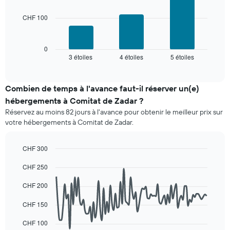
par
nombre
CHF 100
Le
d'étoiles.
graphique
Sur
ci-
le
dessous
0
graphique,
3 étoiles
4 étoiles
5 étoiles
indique
End
1
of
le
interactive
axe
prix
chart
X
moyen
Combien de temps à l'avance faut-il réserver un(e)
indiquent
d'une
hébergements à Comitat de Zadar ?
les
chambre
catégories
Réservez au moins 82 jours à l'avance pour obtenir le meilleur prix sur
pour
d'hôtels
votre hébergements à Comitat de Zadar.
ce
par
week-
étoiles.
end,
CHF 300
Sur
calculé
Line
le
Chart
sur
CHF 250
graphic.
chart
graphique,
les
with
1
90
3
CHF 200
axe
data
derniers
Y
points.
jours
CHF 150
indiquent
et
le
Le
CHF 100
regroupé
prix
graphique