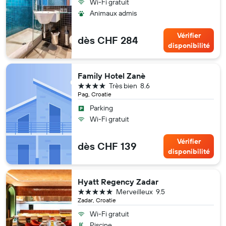
Wi-Fi gratuit
Animaux admis
Vérifier
dès CHF 284
disponibilité
Family Hotel Zanè
4 étoiles
Très bien
8.6
Pag, Croatie
Parking
Wi-Fi gratuit
Vérifier
dès CHF 139
disponibilité
Hyatt Regency Zadar
5 étoiles
Merveilleux
9.5
Zadar, Croatie
Wi-Fi gratuit
Piscine