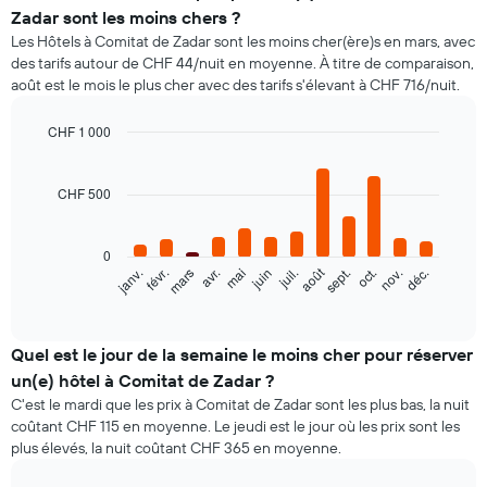
Zadar sont les moins chers ?
Les Hôtels à Comitat de Zadar sont les moins cher(ère)s en mars, avec
des tarifs autour de CHF 44/nuit en moyenne. À titre de comparaison,
août est le mois le plus cher avec des tarifs s'élevant à CHF 716/nuit.
CHF 1 000
Bar
Chart
graphic.
chart
with
CHF 500
12
bars.
0
Le
août
févr.
mai
nov.
janv.
avr.
juil.
oct.
mars
juin
sept.
déc.
graphique
End
of
ci-
interactive
dessous
chart
indique
Quel est le jour de la semaine le moins cher pour réserver
le
un(e) hôtel à Comitat de Zadar ?
prix
C'est le mardi que les prix à Comitat de Zadar sont les plus bas, la nuit
moyen
coûtant CHF 115 en moyenne. Le jeudi est le jour où les prix sont les
d'une
plus élevés, la nuit coûtant CHF 365 en moyenne.
chambre
par