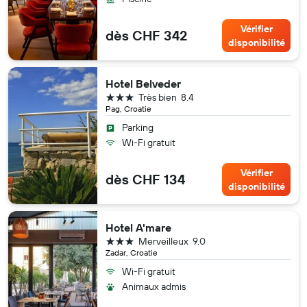
Vérifier
dès CHF 342
disponibilité
Hotel Belveder
3 étoiles
Très bien
8.4
Pag, Croatie
Parking
Wi-Fi gratuit
Vérifier
dès CHF 134
disponibilité
Hotel A'mare
3 étoiles
Merveilleux
9.0
Zadar, Croatie
Wi-Fi gratuit
Animaux admis