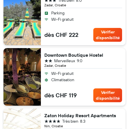
Très bien
8.0
Zadar, Croatie
Parking
Wi-Fi gratuit
Vérifier
dès CHF 222
disponibilité
Downtown Boutique Hostel
2 étoiles
Merveilleux
9.0
Zadar, Croatie
Wi-Fi gratuit
Climatisation
Vérifier
dès CHF 119
disponibilité
Zaton Holiday Resort Apartments
4 étoiles
Très bien
8.3
Nin, Croatie