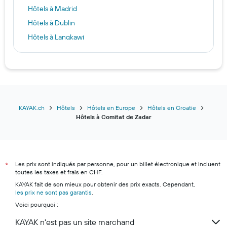
Hôtels à Madrid
Hôtels à Dublin
Hôtels à Langkawi
Hôtels à Arosa
Hôtels à Dubaï
Hôtels à Vérone
Hôtels à Médine
Hôtels à Panglao
KAYAK.ch
Hôtels
Hôtels en Europe
Hôtels en Croatie
Hôtels à Comitat de Zadar
Hôtels à Flims
Hôtels à Las Vegas
Hôtels à Zurich
Les prix sont indiqués par personne, pour un billet électronique et incluent
Hôtels à Monthey
*
toutes les taxes et frais en CHF.
Hôtels à Lucerne
KAYAK fait de son mieux pour obtenir des prix exacts. Cependant,
les prix ne sont pas garantis
Hôtels à Lugano
.
Voici pourquoi :
Hôtels à Zermatt
KAYAK n'est pas un site marchand
Hôtels à Andermatt