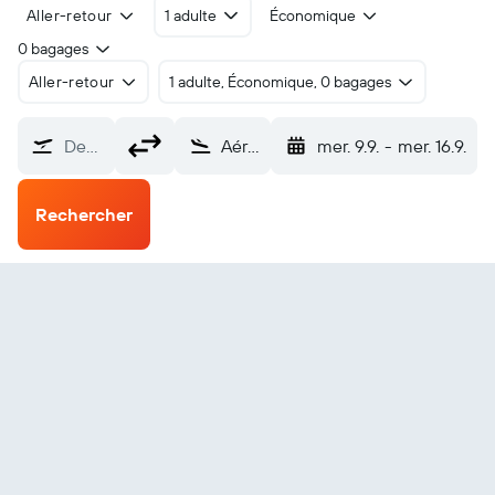
Aller-retour
1 adulte
Économique
0 bagages
Aller-retour
1 adulte, Économique, 0 bagages
De…
Aéroport Thurgood Marshall de Baltimore-Washington (BWI)
mer. 9.9.
-
mer. 16.9.
Rechercher