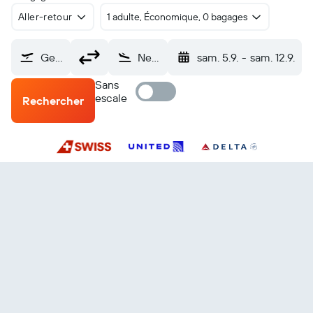
Aller-retour
1 adulte, Économique, 0 bagages
Genève-Cointrin (GVA)
New York-John-F.-Kennedy (JFK)
sam. 5.9.
-
sam. 12.9.
Sans
escale
Rechercher