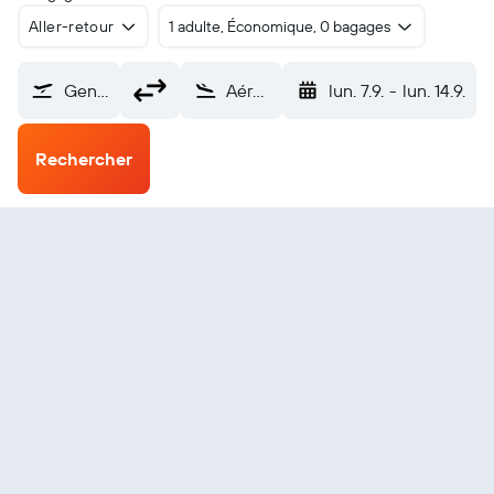
Aller-retour
1 adulte, Économique, 0 bagages
Genève-Cointrin (GVA)
Aéroport de Paphos (Intl) (PFO)
lun. 7.9.
-
lun. 14.9.
Rechercher