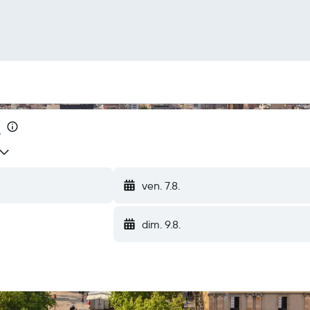
1
ven. 7.8.
dim. 9.8.