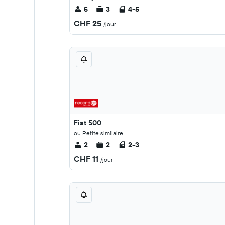
5
3
4-5
CHF 25
/jour
Fiat 500
ou Petite similaire
2
2
2-3
CHF 11
/jour