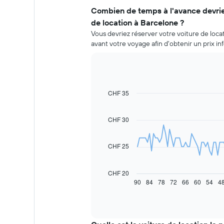
Combien de temps à l'avance devrie
de location à Barcelone ?
Vous devriez réserver votre voiture de loca
avant votre voyage afin d'obtenir un prix in
CHF 35
Line
Chart
graphic.
chart
with
91
CHF 30
data
points.
CHF 25
Le
graphique
ci-
CHF 20
dessous
90
84
78
72
66
60
54
4
End
of
indique
interactive
l'évolution
chart
des
prix