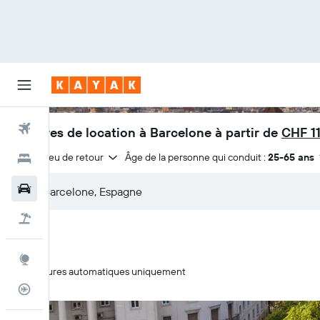
Vols
Voitures de location à Barcelone à partir de
CHF 1
Même lieu de retour
Âge de la personne qui conduit :
25-65 ans
Hôtels
Voitures
Vacances
Explore
Voitures automatiques uniquement
Suivi des vols