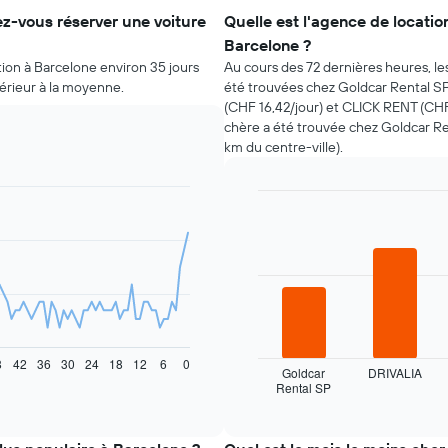
z-vous réserver une voiture
Quelle est l'agence de locatio
Barcelone ?
tion à Barcelone environ 35 jours
Au cours des 72 dernières heures, le
férieur à la moyenne.
été trouvées chez Goldcar Rental SP
(CHF 16,42/jour) et CLICK RENT (CHF 
chère a été trouvée chez Goldcar Rent
km du centre-ville).
Bar
Chart
graphic.
chart
with
4
bars.
Le
graphique
ci-
8
42
36
30
24
18
12
6
0
dessous
Goldcar
DRIVALIA
Rental SP
indique
End
of
les
interactive
quatre
chart
agences