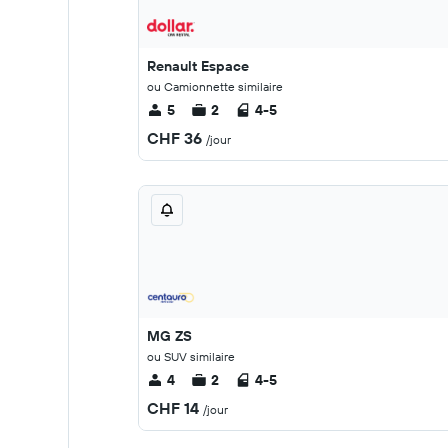
Renault Espace
ou Camionnette similaire
5
2
4-5
CHF 36
/jour
MG ZS
ou SUV similaire
4
2
4-5
CHF 14
/jour