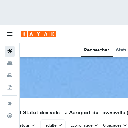
Rechercher
Statu
Vols
Hôtels
Voitures
Vacances
Explore
TSV
Vols et Statut des vols - à Aéroport de Townsville
Suivi des vols
Aller-retour
1 adulte
Économique
0 bagages