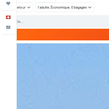
Trips
Aller-retour
1 adulte, Économique, 0 bagages
Français
Commentaires