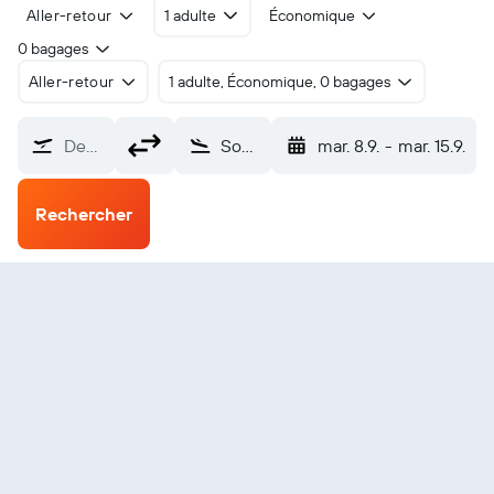
Aller-retour
1 adulte
Économique
0 bagages
Aller-retour
1 adulte, Économique, 0 bagages
De…
Sokoto Sadiq Abubakar III (SKO)
mar. 8.9.
-
mar. 15.9.
Rechercher