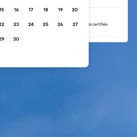
15
16
17
18
19
20
Des millions d’avis
22
23
24
25
26
27
Consultez des notes issues de millions d’avis certifiés.
29
30