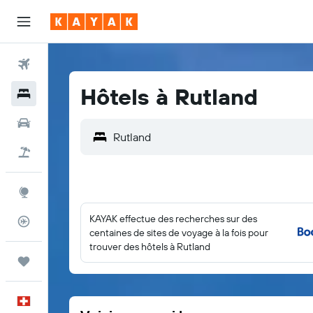
Vols
Hôtels à Rutland
Hôtels
Voitures
Vacances
Explore
KAYAK effectue des recherches sur des
Suivi des vols
centaines de sites de voyage à la fois pour
trouver des hôtels à Rutland
Trips
Français