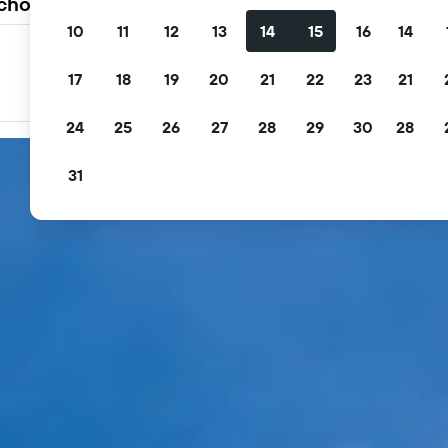
 choisissent KAYAK
10
11
12
13
14
15
16
14
Filtrez les offres
17
18
19
20
21
22
23
21
Filtrez par annulation gratuite, petit déjeuner gratuit et
plus encore
24
25
26
27
28
29
30
28
31