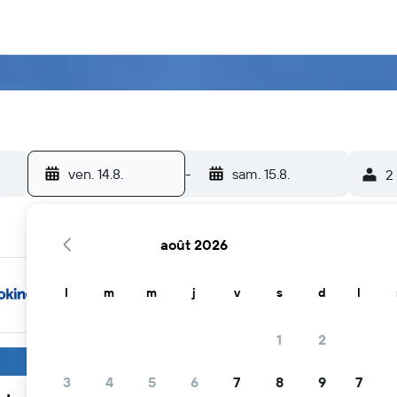
ven. 14.8.
-
sam. 15.8.
2
août 2026
l
m
m
j
v
s
d
l
1
2
3
4
5
6
7
8
9
7