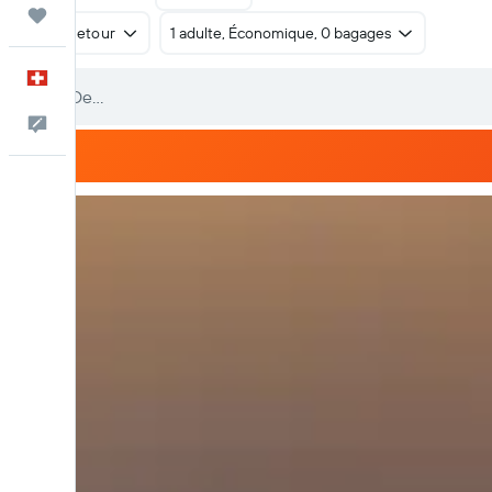
Trips
Aller-retour
1 adulte, Économique, 0 bagages
Français
Commentaires