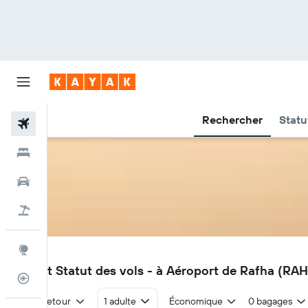
Rechercher
Statu
Vols
Hôtels
Voitures
Vacances
Explore
RAH
Vols et Statut des vols - à Aéroport de Rafha (RAH
Suivi des vols
Aller-retour
1 adulte
Économique
0 bagages