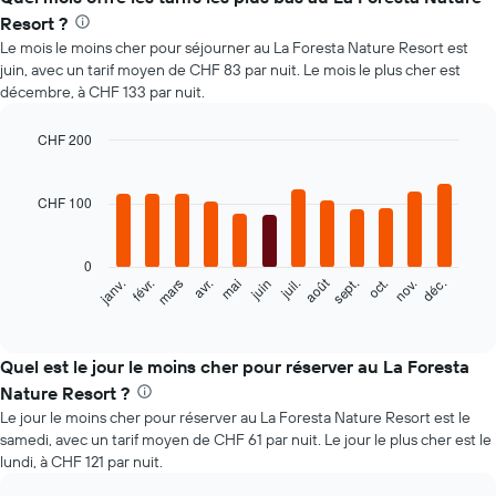
Resort ?
Le mois le moins cher pour séjourner au La Foresta Nature Resort est
juin, avec un tarif moyen de CHF 83 par nuit. Le mois le plus cher est
décembre, à CHF 133 par nuit.
CHF 200
Bar
Chart
graphic.
chart
with
CHF 100
12
bars.
0
Le
août
févr.
mai
nov.
mars
juin
sept.
déc.
janv.
avr.
juil.
oct.
graphique
End
of
ci-
interactive
dessous
chart
indique
Quel est le jour le moins cher pour réserver au La Foresta
le
Nature Resort ?
prix
Le jour le moins cher pour réserver au La Foresta Nature Resort est le
moyen
samedi, avec un tarif moyen de CHF 61 par nuit. Le jour le plus cher est le
d'une
lundi, à CHF 121 par nuit.
chambre
par