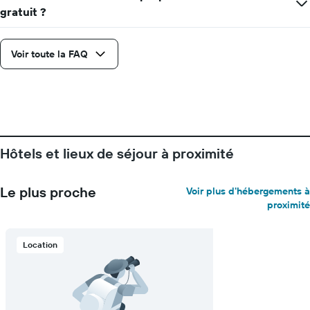
X
gratuit ?
indiquent
le
nombre
Voir toute la FAQ
de
jours
avant
le
séjour
Sur
le
graphique,
Hôtels et lieux de séjour à proximité
1
axe
Y
Le plus proche
Voir plus d'hébergements à
indiquent
proximité
le
prix
moyen
Location
d'une
chambre