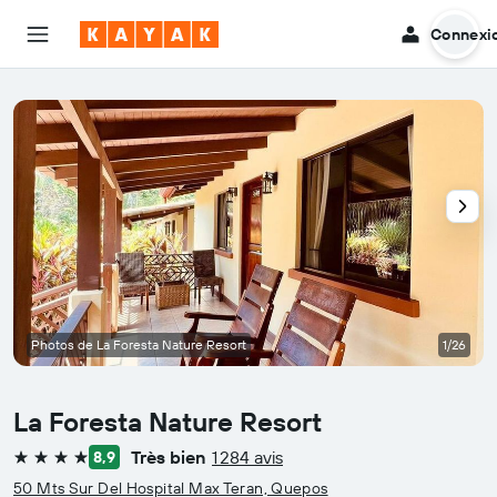
Connexi
Photos de La Foresta Nature Resort
1/26
La Foresta Nature Resort
Très bien
1 284 avis
8,9
4 étoiles
50 Mts Sur Del Hospital Max Teran, Quepos