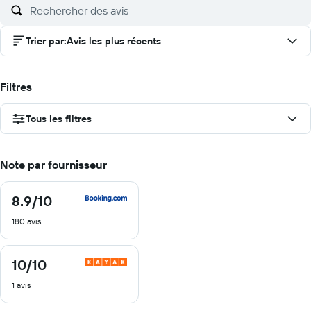
Trier par
:
Avis les plus récents
Filtres
Tous les filtres
Note par fournisseur
8.9
/10
8.9
sur
180 avis
10
10
/10
10
sur
1 avis
10