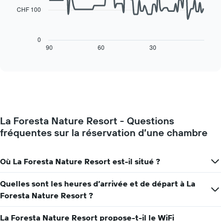
X
CHF 100
indiquent
Le
les
graphique
jours
ci-
0
de
dessous
90
60
30
End
la
of
affiche
interactive
semaine
l'évolution
chart
Sur
des
le
prix
graphique,
d'une
1
chambre
axe
à
Y
La Foresta Nature Resort - Questions
l'approche
indiquent
fréquentes sur la réservation d’une chambre
de
le
la
prix
date
moyen
du
Où La Foresta Nature Resort est-il situé ?
d'une
séjour
chambre
Sur
Quelles sont les heures d’arrivée et de départ à La
le
Foresta Nature Resort ?
graphique,
1
axe
La Foresta Nature Resort propose-t-il le WiFi