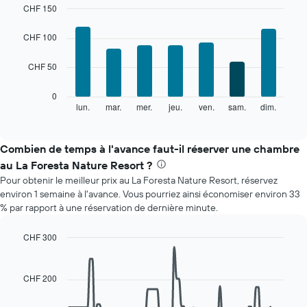
mois
CHF 150
Sur
Bar
Chart
le
graphic.
chart
CHF 100
with
graphique,
7
1
CHF 50
bars.
axe
X
Le
0
indiquent
graphique
lun.
mar.
mer.
jeu.
ven.
sam.
dim.
End
les
of
ci-
mois.
interactive
dessous
chart
Sur
indique
Combien de temps à l'avance faut-il réserver une chambre
le
le
graphique,
au La Foresta Nature Resort ?
prix
1
Pour obtenir le meilleur prix au La Foresta Nature Resort, réservez
moyen
axe
environ 1 semaine à l'avance. Vous pourriez ainsi économiser environ 33
d'une
Y
% par rapport à une réservation de dernière minute.
chambre
indiquent
par
le
jour
CHF 300
prix
Sur
Line
Chart
moyen
le
graphic.
chart
d'une
with
graphique,
CHF 200
chambre
90
1
data
axe
points.