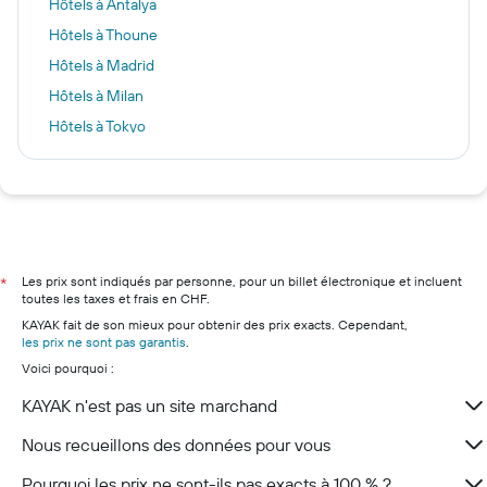
Hôtels à Antalya
Hôtels à Thoune
Hôtels à Madrid
Hôtels à Milan
Hôtels à Tokyo
Hôtels à Verbania
Hôtels à Honolulu
Hôtels à Lisbonne
Hôtels à Istanbul
Hôtels à Zurich
Les prix sont indiqués par personne, pour un billet électronique et incluent
*
toutes les taxes et frais en CHF.
Hôtels à Monthey
KAYAK fait de son mieux pour obtenir des prix exacts. Cependant,
Hôtels à Lucerne
les prix ne sont pas garantis
.
Voici pourquoi :
Hôtels à Lugano
Hôtels à Zermatt
KAYAK n'est pas un site marchand
Hôtels à Andermatt
Nous recueillons des données pour vous
Pourquoi les prix ne sont-ils pas exacts à 100 % ?