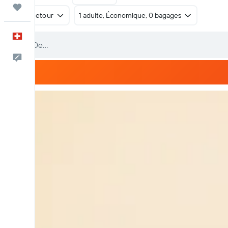
Trips
Aller-retour
1 adulte, Économique, 0 bagages
Français
Commentaires