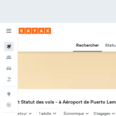
Rechercher
Statu
Vols
Hôtels
Voitures
Vacances
Explore
PEU
Vols et Statut des vols - à Aéroport de Puerto Le
Suivi des vols
Aller-retour
1 adulte
Économique
0 bagages