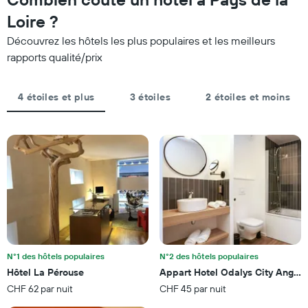
jours
date
par
du
Loire ?
étoiles.
séjour
Sur
Découvrez les hôtels les plus populaires et les meilleurs
Sur
le
le
rapports qualité/prix
graphique,
graphique,
1
1
axe
axe
4 étoiles et plus
3 étoiles
2 étoiles et moins
Y
X
indiquent
indiquent
le
le
prix
nombre
moyen
de
d'une
jours
chambre
avant
pour
le
ce
séjour
week-
Sur
end
le
trouvé
graphique,
au
N°1 des hôtels populaires
N°2 des hôtels populaires
1
cours
Hôtel La Pérouse
Appart Hotel Odalys City Angers
axe
des
CHF 62 par nuit
CHF 45 par nuit
Y
3
indiquent