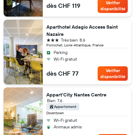
Vérifier
dès CHF 119
disponibilité
Aparthotel Adagio Access Saint
Nazaire
3 étoiles
Très bien
8.6
Pornichet, Loire-Atlantique, France
Parking
Wi-Fi gratuit
Vérifier
dès CHF 77
disponibilité
Appart'City Nantes Centre
Bien
7.6
Appartement
Downtown
Wi-Fi gratuit
Animaux admis