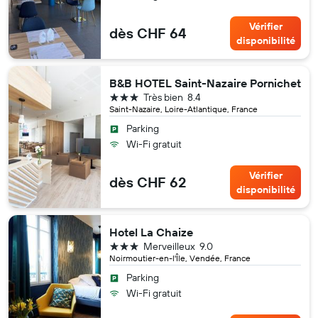
Vérifier
dès CHF 64
disponibilité
B&B HOTEL Saint-Nazaire Pornichet
3 étoiles
Très bien
8.4
Saint-Nazaire, Loire-Atlantique, France
Parking
Wi-Fi gratuit
Vérifier
dès CHF 62
disponibilité
Hotel La Chaize
3 étoiles
Merveilleux
9.0
Noirmoutier-en-l'Île, Vendée, France
Parking
Wi-Fi gratuit