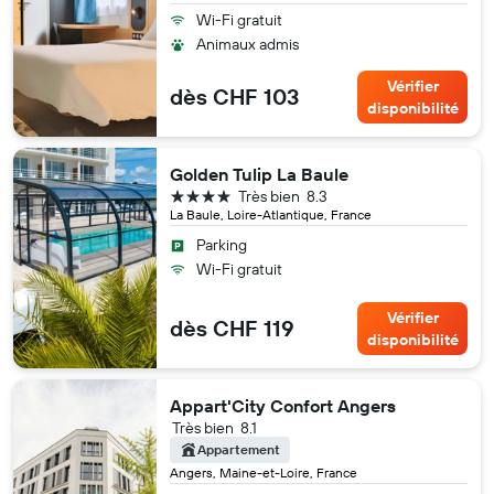
Wi-Fi gratuit
Animaux admis
Vérifier
dès CHF 103
disponibilité
Golden Tulip La Baule
4 étoiles
Très bien
8.3
La Baule, Loire-Atlantique, France
Parking
Wi-Fi gratuit
Vérifier
dès CHF 119
disponibilité
Appart'City Confort Angers
Très bien
8.1
Appartement
Angers, Maine-et-Loire, France