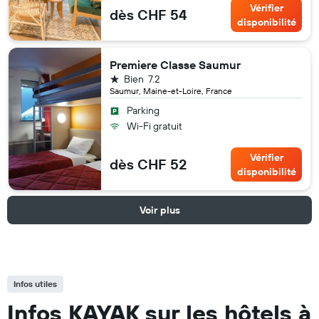
Vérifier
dès CHF 54
disponibilité
Premiere Classe Saumur
1 étoile
Bien
7.2
Saumur, Maine-et-Loire, France
Parking
Wi-Fi gratuit
Vérifier
dès CHF 52
disponibilité
Voir plus
Infos utiles
Infos KAYAK sur les hôtels à