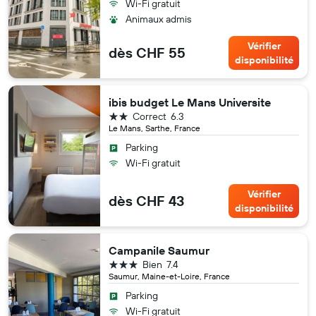
Wi-Fi gratuit
Animaux admis
Vérifier
dès CHF 55
disponibilité
ibis budget Le Mans Universite
2 étoiles
Correct
6.3
Le Mans, Sarthe, France
Parking
Wi-Fi gratuit
Vérifier
dès CHF 43
disponibilité
Campanile Saumur
3 étoiles
Bien
7.4
Saumur, Maine-et-Loire, France
Parking
Wi-Fi gratuit