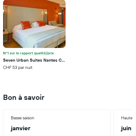
derniers
le
jours
prix
moyen
d'une
chambre
N°1 sur le rapport qualité/prix
Seven Urban Suites Nantes Centre
CHF 53 par nuit
Bon à savoir
Basse saison
Haute s
janvier
juin