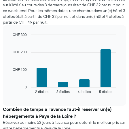
pour
indiquent
sur KAYAK au cours des 3 derniers jours était de CHF 32 par nuit pour
ce
le
ce week-end. Pour les mêmes dates, une chambre dans un(e) hôtel 3
soir,
prix
étoiles était à partir de CHF 32 par nuit et dans un(e) hôtel 4 étoiles à
calculé
moyen
partir de CHF 49 par nuit.
sur
d'une
les
chambre
3
CHF 300
derniers
Bar
Chart
graphic.
jours
chart
with
et
CHF 200
4
regroupé
bars.
par
nombre
CHF 100
Le
d'étoiles.
graphique
Sur
ci-
le
dessous
0
graphique,
2 étoiles
3 étoiles
4 étoiles
5 étoiles
indique
End
1
of
le
interactive
axe
prix
chart
X
moyen
Combien de temps à l'avance faut-il réserver un(e)
indiquent
d'une
hébergements à Pays de la Loire ?
les
chambre
catégories
Réservez au moins 53 jours à l'avance pour obtenir le meilleur prix sur
pour
d'hôtels
votre hébergements à Pays de la Loire.