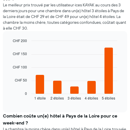
prix
1
Le meilleur prix trouvé par les utilisateur·ices KAYAK au cours des 3
moyen
axe
derniers jours pour une chambre dans un(e) hôtel 3 étoiles à Pays de
d'une
Y
la Loire était de CHF 29 et de CHF 49 pour un(e) hôtel 4 étoiles. La
chambre
indiquent
chambre la moins chère, toutes catégories confondues, coûtait quant
par
le
à elle CHF 30.
jour
prix
Sur
moyen
le
CHF 200
d'une
graphique,
Bar
chambre
Chart
1
graphic.
chart
CHF 150
axe
with
5
X
bars.
CHF 100
indiquent
les
Le
jours
CHF 50
graphique
de
ci-
la
dessous
0
semaine
1 étoile
2 étoiles
3 étoiles
4 étoiles
5 étoiles
indique
End
Sur
of
le
le
interactive
prix
chart
graphique,
moyen
Combien coûte un(e) hôtel à Pays de la Loire pour ce
1
d'une
axe
week-end ?
chambre
Y
La chambre la moins chère dans un(e) hôtel à Pays de la Loire trouvée