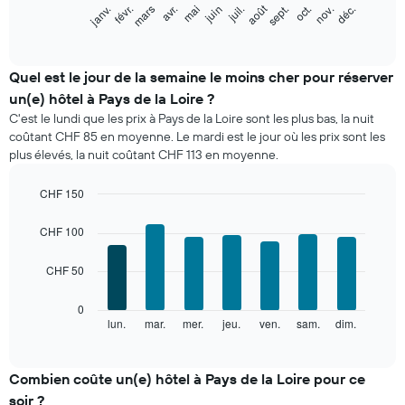
Le
août
févr.
mai
nov.
janv.
avr.
juil.
oct.
mars
juin
sept.
déc.
graphique
End
of
ci-
interactive
dessous
chart
indique
Quel est le jour de la semaine le moins cher pour réserver
le
un(e) hôtel à Pays de la Loire ?
prix
C'est le lundi que les prix à Pays de la Loire sont les plus bas, la nuit
moyen
coûtant CHF 85 en moyenne. Le mardi est le jour où les prix sont les
d'une
plus élevés, la nuit coûtant CHF 113 en moyenne.
chambre
par
mois
CHF 150
Sur
Bar
Chart
le
graphic.
chart
CHF 100
with
graphique,
7
1
CHF 50
bars.
axe
X
Le
0
indiquent
graphique
lun.
mar.
mer.
jeu.
ven.
sam.
dim.
End
les
of
ci-
mois.
interactive
dessous
chart
Sur
indique
Combien coûte un(e) hôtel à Pays de la Loire pour ce
le
le
graphique,
soir ?