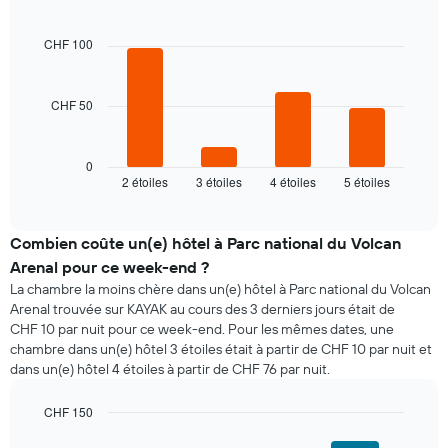
Bar
Chart
graphic.
chart
with
CHF 100
4
bars.
CHF 50
Le
graphique
ci-
dessous
0
2 étoiles
3 étoiles
4 étoiles
5 étoiles
indique
End
of
le
interactive
prix
chart
moyen
Combien coûte un(e) hôtel à Parc national du Volcan
d'une
Arenal pour ce week-end ?
chambre
La chambre la moins chère dans un(e) hôtel à Parc national du Volcan
pour
Arenal trouvée sur KAYAK au cours des 3 derniers jours était de
ce
CHF 10 par nuit pour ce week-end. Pour les mêmes dates, une
soir,
chambre dans un(e) hôtel 3 étoiles était à partir de CHF 10 par nuit et
calculé
dans un(e) hôtel 4 étoiles à partir de CHF 76 par nuit.
sur
les
3
CHF 150
derniers
Bar
Chart
graphic.