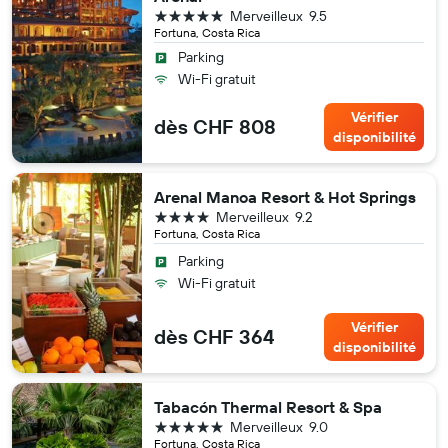
5 étoiles
Merveilleux
9.5
Fortuna, Costa Rica
Parking
Wi-Fi gratuit
Vérifier
dès CHF 808
disponibilité
Arenal Manoa Resort & Hot Springs
4 étoiles
Merveilleux
9.2
Fortuna, Costa Rica
Parking
Wi-Fi gratuit
Vérifier
dès CHF 364
disponibilité
Tabacón Thermal Resort & Spa
5 étoiles
Merveilleux
9.0
Fortuna, Costa Rica