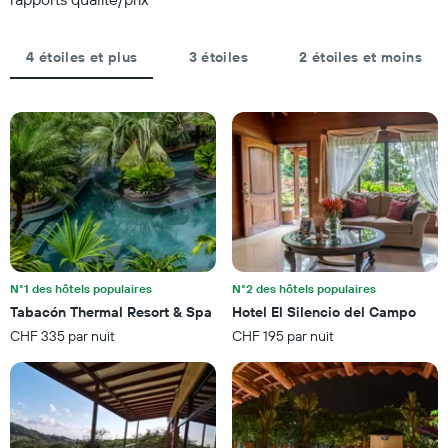
jours
indiquent
et
le
regroupé
prix
4 étoiles et plus
3 étoiles
2 étoiles et moins
par
moyen
nombre
d'une
d'étoiles.
chambre
Sur
pour
le
ce
graphique,
soir
1
trouvé
axe
au
X
cours
indiquent
des
les
3
catégories
derniers
d'hôtels
N°1 des hôtels populaires
N°2 des hôtels populaires
jours
par
Tabacón Thermal Resort & Spa
Hotel El Silencio del Campo
étoiles.
CHF 335 par nuit
CHF 195 par nuit
Sur
le
graphique,
1
axe
Y