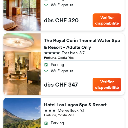
Wi-Fi gratuit
Vérifier
dès CHF 320
disponibilité
The Royal Corin Thermal Water Spa
& Resort - Adults Only
4 étoiles
Très bien
8.7
Fortuna, Costa Rica
Parking
Wi-Fi gratuit
Vérifier
dès CHF 347
disponibilité
Hotel Los Lagos Spa & Resort
3 étoiles
Merveilleux
9.1
Fortuna, Costa Rica
Parking