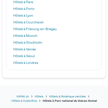
Hôtels à Paris
Hôtels à Porto
Hôtels à Lyon
Hôtels à Courchevel
Hôtels à Fribourg-en-Brisgau
Hôtels à Munich
Hôtels à Stockholm
Hôtels à Venise
Hôtels à Séoul
Hôtels à Londres
Hôtels à Genève
Hôtels à Alicante
Hôtels à Choeng Thale
Hôtels à Chicago
Hôtels à Bangkok
KAYAK.ch
Hôtels
Hôtels à l'Amérique centrale
Hôtels à Costa Rica
Hôtels à Parc national du Volcan Arenal
Hôtels à Séville