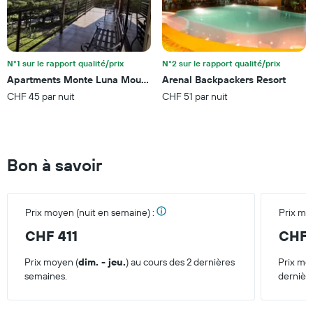
indiquent
le
prix
moyen
d'une
N°1 sur le rapport qualité/prix
N°2 sur le rapport qualité/prix
chambre
Apartments Monte Luna Mountain View
Arenal Backpackers Resort
pour
CHF 45 par nuit
CHF 51 par nuit
ce
week-
end
trouvé
au
Bon à savoir
cours
des
3
derniers
Prix moyen (nuit en semaine) :
Prix mo
jours
CHF 411
CHF 
Prix moyen (
dim. - jeu.
) au cours des 2 dernières
Prix mo
semaines.
dernièr