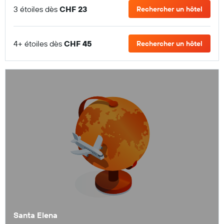
3 étoiles dès
CHF 23
Rechercher un hôtel
4+ étoiles dès
CHF 45
Rechercher un hôtel
Santa Elena