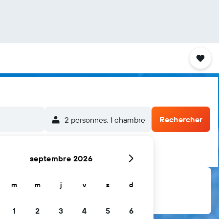
Rechercher
2 personnes, 1 chambre
septembre 2026
m
m
j
v
s
d
1
2
3
4
5
6