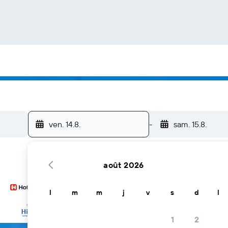
ven. 14.8.
-
sam. 15.8.
août 2026
l
m
m
j
v
s
d
l
… et plus
1
2