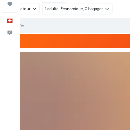
Trips
Aller-retour
1 adulte, Économique, 0 bagages
Français
Commentaires