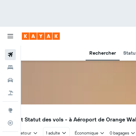
Rechercher
Statu
Vols
Hôtels
Voitures
Vacances
Explore
ORZ
Vols et Statut des vols - à Aéroport de Orange Wa
Suivi des vols
Aller-retour
1 adulte
Économique
0 bagages