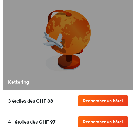
Kettering
3 étoiles dès
CHF 33
Rechercher un hôtel
4+ étoiles dès
CHF 97
Rechercher un hôtel