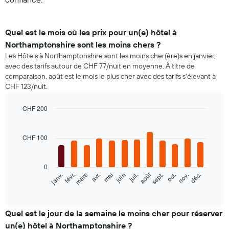
Quel est le mois où les prix pour un(e) hôtel à
Northamptonshire sont les moins chers ?
Les Hôtels à Northamptonshire sont les moins cher(ère)s en janvier,
avec des tarifs autour de CHF 77/nuit en moyenne. À titre de
comparaison, août est le mois le plus cher avec des tarifs s'élevant à
CHF 123/nuit.
CHF 200
Bar
Chart
graphic.
chart
with
CHF 100
12
bars.
0
Le
août
févr.
mai
nov.
janv.
avr.
juil.
oct.
mars
juin
sept.
déc.
graphique
End
of
ci-
interactive
dessous
chart
indique
Quel est le jour de la semaine le moins cher pour réserver
le
un(e) hôtel à Northamptonshire ?