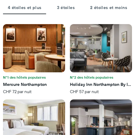
1
axe
axe
4 étoiles et plus
3 étoiles
2 étoiles et moins
Y
X
indiquent
indiquent
le
le
prix
nombre
moyen
de
d'une
jours
chambre
avant
pour
le
ce
séjour
week-
Sur
end
le
trouvé
graphique,
au
N°1 des hôtels populaires
N°2 des hôtels populaires
1
cours
Mercure Northampton
Holiday Inn Northampton By IHG
axe
des
CHF 72 par nuit
CHF 57 par nuit
Y
3
indiquent
derniers
le
jours
prix
moyen
d'une
chambre