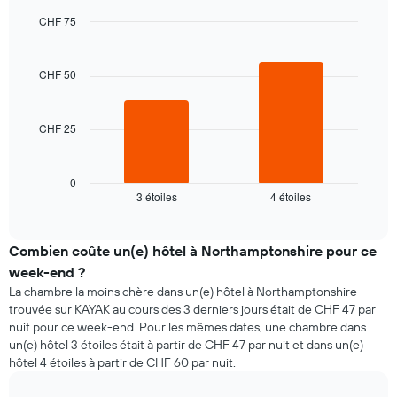
Sur
moyen
le
CHF 75
d'une
graphique,
Bar
chambre
Chart
1
graphic.
chart
axe
with
CHF 50
2
X
bars.
indiquent
les
CHF 25
Le
jours
graphique
de
ci-
la
dessous
0
semaine
3 étoiles
4 étoiles
indique
End
Sur
of
le
le
interactive
prix
chart
graphique,
moyen
Combien coûte un(e) hôtel à Northamptonshire pour ce
1
d'une
axe
week-end ?
chambre
Y
La chambre la moins chère dans un(e) hôtel à Northamptonshire
pour
indiquent
trouvée sur KAYAK au cours des 3 derniers jours était de CHF 47 par
ce
le
nuit pour ce week-end. Pour les mêmes dates, une chambre dans
soir,
prix
un(e) hôtel 3 étoiles était à partir de CHF 47 par nuit et dans un(e)
calculé
moyen
hôtel 4 étoiles à partir de CHF 60 par nuit.
sur
d'une
les
chambre