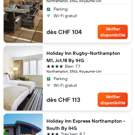
Northampton, ENG, Royaume-Uni
Parking
Wi-Fi gratuit
Vérifier
dès CHF 104
disponibilité
Holiday Inn Rugby-Northampton
M1, Jct.18 By IHG
4 étoiles
Bien
7.7
Northampton, ENG, Royaume-Uni
Parking
Wi-Fi gratuit
Vérifier
dès CHF 113
disponibilité
Holiday Inn Express Northampton -
South By IHG
3 étoiles
Très bien
8.7