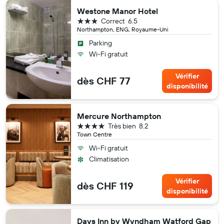
Westone Manor Hotel
3 étoiles
Correct
6.5
Northampton, ENG, Royaume-Uni
Parking
Wi-Fi gratuit
Vérifier
dès CHF 77
disponibilité
Mercure Northampton
4 étoiles
Très bien
8.2
Town Centre
Wi-Fi gratuit
Climatisation
Vérifier
dès CHF 119
disponibilité
Days Inn by Wyndham Watford Gap