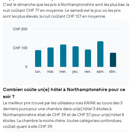
prix
C'est le dimanche que les prix à Northamptonshire sont les plus bas, la
moyen
nuit coûtant CHF 77 en moyenne. Le samedi est le jour où les prix
d'une
sont les plus élevés, la nuit coûtant CHF 137 en moyenne.
chambre
par
mois
CHF 200
Sur
Bar
Chart
le
graphic.
chart
with
graphique,
CHF 100
7
1
bars.
axe
X
Le
0
indiquent
graphique
lun.
mar.
mer.
jeu.
ven.
sam.
dim.
End
les
of
ci-
mois.
interactive
dessous
chart
Sur
indique
Combien coûte un(e) hôtel à Northamptonshire pour ce
le
le
graphique,
soir ?
prix
1
Le meilleur prix trouvé par les utilisateur·ices KAYAK au cours des 3
moyen
axe
derniers jours pour une chambre dans un(e) hôtel 3 étoiles à
d'une
Y
Northamptonshire était de CHF 39 et de CHF 57 pour un(e) hôtel 4
chambre
indiquent
étoiles. La chambre la moins chère, toutes catégories confondues,
par
le
coûtait quant à elle CHF 39.
jour
prix