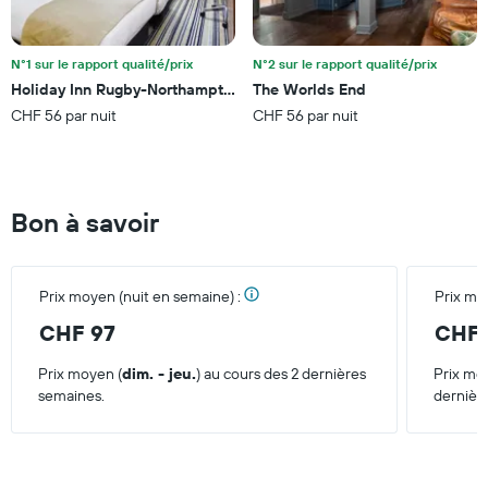
N°1 sur le rapport qualité/prix
N°2 sur le rapport qualité/prix
Holiday Inn Rugby-Northampton M1, Jct.18 By IHG
The Worlds End
CHF 56 par nuit
CHF 56 par nuit
Bon à savoir
Prix moyen (nuit en semaine) :
Prix mo
CHF 97
CHF 
Prix moyen (
dim. - jeu.
) au cours des 2 dernières
Prix mo
semaines.
dernièr