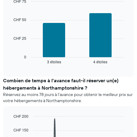
3
CHF 75
derniers
Bar
Chart
graphic.
jours
chart
with
et
CHF 50
2
regroupé
bars.
par
nombre
CHF 25
Le
d'étoiles.
graphique
Sur
ci-
le
dessous
0
graphique,
3 étoiles
4 étoiles
indique
End
1
of
le
interactive
axe
prix
chart
X
moyen
Combien de temps à l'avance faut-il réserver un(e)
indiquent
d'une
hébergements à Northamptonshire ?
les
chambre
catégories
Réservez au moins 78 jours à l'avance pour obtenir le meilleur prix sur
pour
d'hôtels
votre hébergements à Northamptonshire.
ce
par
week-
étoiles.
end,
CHF 200
Sur
calculé
Line
le
Chart
sur
graphic.
chart
graphique,
CHF 150
les
with
1