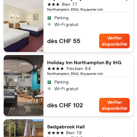
3 étoiles
Bien
7.7
Northampton, ENG, Royaume-Uni
Parking
Wi-Fi gratuit
Vérifier
dès CHF 55
disponibilité
Holiday Inn Northampton By IHG
4 étoiles
Très bien
8.4
Northampton, ENG, Royaume-Uni
Parking
Wi-Fi gratuit
Vérifier
dès CHF 102
disponibilité
Sedgebrook Hall
4 étoiles
Bien
7.8