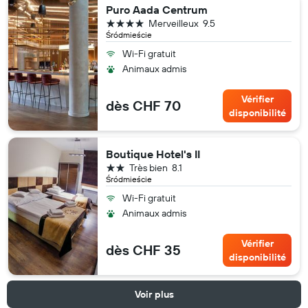
Puro Aada Centrum
4 étoiles
Merveilleux
9.5
Śródmieście
Wi-Fi gratuit
Animaux admis
Vérifier
dès CHF 70
disponibilité
Boutique Hotel's II
2 étoiles
Très bien
8.1
Śródmieście
Wi-Fi gratuit
Animaux admis
Vérifier
dès CHF 35
disponibilité
Voir plus