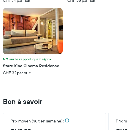
CHF 74 par nuit
CHF 56 par nuit
cours
axe
des
Y
3
indiquent
derniers
le
jours
prix
moyen
d'une
chambre
N°1 sur le rapport qualité/prix
Stare Kino Cinema Residence
CHF 32 par nuit
Bon à savoir
Prix moyen (nuit en semaine) :
Prix mo