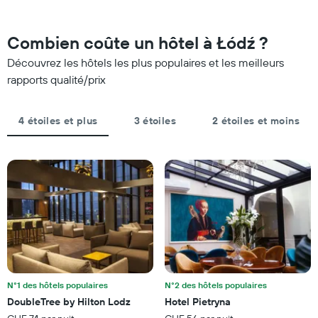
l'approche
cours
les
de
des
catégories
la
3
Combien coûte un hôtel à Łódź ?
d'hôtels
date
derniers
par
du
Découvrez les hôtels les plus populaires et les meilleurs
jours
étoiles.
séjour
rapports qualité/prix
Sur
Sur
le
le
graphique,
graphique,
1
4 étoiles et plus
3 étoiles
2 étoiles et moins
1
axe
axe
Y
X
indiquent
indiquent
le
le
prix
nombre
moyen
de
d'une
jours
chambre
avant
pour
le
ce
séjour
week-
Sur
end
N°1 des hôtels populaires
N°2 des hôtels populaires
le
trouvé
DoubleTree by Hilton Lodz
Hotel Pietryna
graphique,
au
1