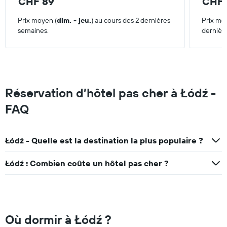
CHF 89
CHF 
Prix moyen (
dim. - jeu.
) au cours des 2 dernières
Prix mo
semaines.
dernièr
Réservation d’hôtel pas cher à Łódź -
FAQ
Łódź - Quelle est la destination la plus populaire ?
Łódź : Combien coûte un hôtel pas cher ?
Où dormir à Łódź ?