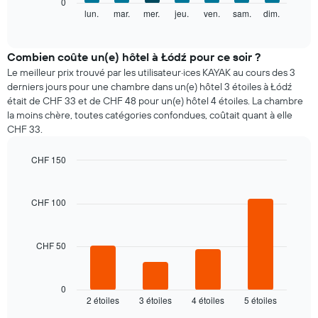
0
indiquent
graphique
lun.
mar.
mer.
jeu.
ven.
sam.
dim.
End
les
of
ci-
mois.
interactive
dessous
chart
Sur
indique
Combien coûte un(e) hôtel à Łódź pour ce soir ?
le
le
graphique,
Le meilleur prix trouvé par les utilisateur·ices KAYAK au cours des 3
prix
1
derniers jours pour une chambre dans un(e) hôtel 3 étoiles à Łódź
moyen
axe
était de CHF 33 et de CHF 48 pour un(e) hôtel 4 étoiles. La chambre
d'une
Y
la moins chère, toutes catégories confondues, coûtait quant à elle
chambre
indiquent
CHF 33.
par
le
jour
prix
CHF 150
Sur
moyen
le
Bar
Chart
d'une
graphic.
chart
graphique,
chambre
with
1
CHF 100
4
axe
bars.
X
indiquent
CHF 50
Le
les
graphique
jours
ci-
de
dessous
0
la
2 étoiles
3 étoiles
4 étoiles
5 étoiles
indique
End
semaine
of
le