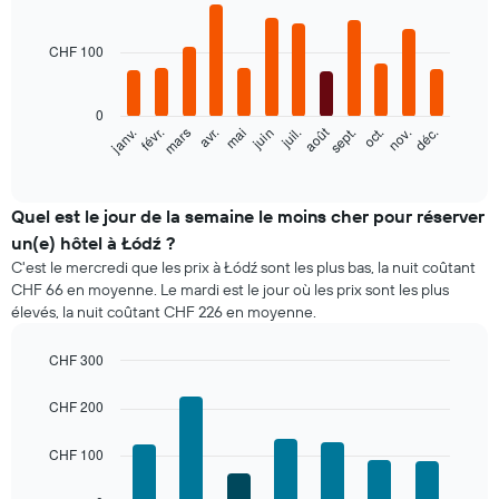
Bar
Chart
graphic.
chart
with
CHF 100
12
bars.
0
Le
août
févr.
mai
nov.
janv.
avr.
juil.
oct.
mars
juin
sept.
déc.
graphique
End
of
ci-
interactive
dessous
chart
indique
Quel est le jour de la semaine le moins cher pour réserver
le
un(e) hôtel à Łódź ?
prix
C'est le mercredi que les prix à Łódź sont les plus bas, la nuit coûtant
moyen
CHF 66 en moyenne. Le mardi est le jour où les prix sont les plus
d'une
élevés, la nuit coûtant CHF 226 en moyenne.
chambre
par
mois
CHF 300
Sur
Bar
Chart
le
graphic.
chart
CHF 200
with
graphique,
7
1
CHF 100
bars.
axe
X
Le