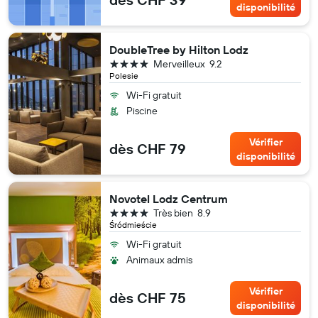
disponibilité
DoubleTree by Hilton Lodz
4 étoiles
Merveilleux
9.2
Polesie
Wi-Fi gratuit
Piscine
Vérifier
dès CHF 79
disponibilité
Novotel Lodz Centrum
4 étoiles
Très bien
8.9
Śródmieście
Wi-Fi gratuit
Animaux admis
Vérifier
dès CHF 75
disponibilité