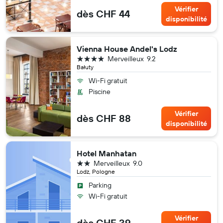
Vérifier
dès CHF 44
disponibilité
Vienna House Andel's Lodz
4 étoiles
Merveilleux
9.2
Bałuty
Wi-Fi gratuit
Piscine
Vérifier
dès CHF 88
disponibilité
Hotel Manhatan
2 étoiles
Merveilleux
9.0
Lodz, Pologne
Parking
Wi-Fi gratuit
Vérifier
dès CHF 39