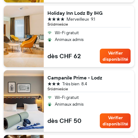
Holiday Inn Lodz By IHG
4 étoiles
Merveilleux
9.1
Śródmieście
Wi-Fi gratuit
Animaux admis
Vérifier
dès CHF 62
disponibilité
Campanile Prime - Lodz
3 étoiles
Très bien
8.4
Śródmieście
Wi-Fi gratuit
Animaux admis
Vérifier
dès CHF 50
disponibilité