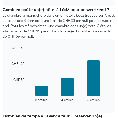
interactive
Sur
prix
chart
le
moyen
Combien coûte un(e) hôtel à Łódź pour ce week-end ?
graphique,
d'une
La chambre la moins chère dans un(e) hôtel à Łódź trouvée sur KAYAK
1
chambre
au cours des 3 derniers jours était de CHF 33 par nuit pour ce week-
axe
pour
end. Pour les mêmes dates, une chambre dans un(e) hôtel 3 étoiles
Y
ce
était à partir de CHF 33 par nuit et dans un(e) hôtel 4 étoiles à partir
indiquent
soir,
de CHF 56 par nuit.
le
calculé
prix
sur
moyen
CHF 150
les
d'une
Bar
3
Chart
chambre
graphic.
chart
derniers
with
CHF 100
jours
3
et
bars.
regroupé
par
CHF 50
Le
nombre
graphique
d'étoiles.
ci-
Sur
dessous
0
le
3 étoiles
4 étoiles
5 étoiles
indique
End
of
graphique,
le
interactive
1
prix
chart
axe
moyen
Combien de temps à l'avance faut-il réserver un(e)