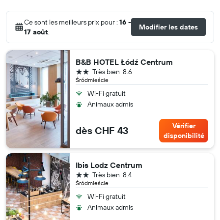
Ce sont les meilleurs prix pour :
16 -
Modifier les dates
17 août
.
B&B HOTEL Łódź Centrum
2 étoiles
Très bien
8.6
Śródmieście
Wi-Fi gratuit
Animaux admis
Vérifier
dès CHF 43
disponibilité
Ibis Lodz Centrum
2 étoiles
Très bien
8.4
Śródmieście
Wi-Fi gratuit
Animaux admis