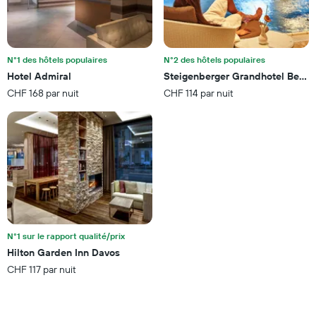
1
trouvé
axe
au
X
cours
indiquent
des
les
3
N°1 des hôtels populaires
N°2 des hôtels populaires
catégories
derniers
Hotel Admiral
Steigenberger Grandhotel Belvé
d'hôtels
jours
CHF 168 par nuit
CHF 114 par nuit
par
étoiles.
Sur
le
graphique,
1
axe
Y
indiquent
le
prix
N°1 sur le rapport qualité/prix
moyen
Hilton Garden Inn Davos
d'une
chambre
CHF 117 par nuit
pour
ce
week-