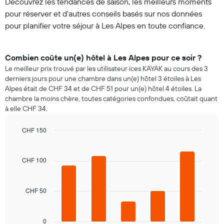
Découvrez les tendances de saison, les meilleurs moments
pour réserver et d'autres conseils basés sur nos données
pour planifier votre séjour à Les Alpes en toute confiance.
Combien coûte un(e) hôtel à Les Alpes pour ce soir ?
Le meilleur prix trouvé par les utilisateur·ices KAYAK au cours des 3
derniers jours pour une chambre dans un(e) hôtel 3 étoiles à Les
Alpes était de CHF 34 et de CHF 51 pour un(e) hôtel 4 étoiles. La
chambre la moins chère, toutes catégories confondues, coûtait quant
à elle CHF 34.
CHF 150
Bar
Chart
graphic.
chart
with
CHF 100
5
bars.
CHF 50
Le
graphique
ci-
dessous
0