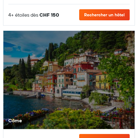
4+ étoiles dès
CHF 150
Rechercher un hôtel
Côme