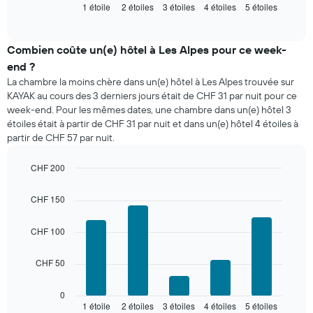
1 étoile
2 étoiles
3 étoiles
4 étoiles
5 étoiles
indique
End
of
le
interactive
prix
chart
moyen
Combien coûte un(e) hôtel à Les Alpes pour ce week-
d'une
end ?
chambre
La chambre la moins chère dans un(e) hôtel à Les Alpes trouvée sur
pour
KAYAK au cours des 3 derniers jours était de CHF 31 par nuit pour ce
ce
week-end. Pour les mêmes dates, une chambre dans un(e) hôtel 3
soir,
étoiles était à partir de CHF 31 par nuit et dans un(e) hôtel 4 étoiles à
calculé
partir de CHF 57 par nuit.
sur
les
3
CHF 200
derniers
Bar
Chart
graphic.
jours
chart
CHF 150
with
et
5
regroupé
bars.
CHF 100
par
nombre
Le
d'étoiles.
CHF 50
graphique
Sur
ci-
le
dessous
0
graphique,
1 étoile
2 étoiles
3 étoiles
4 étoiles
5 étoiles
indique
End