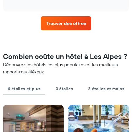
1
of
le
interactive
axe
prix
chart
X
moyen
indiquent
d'une
les
Trouver des offres
chambre
catégories
pour
d'hôtels
ce
par
week-
étoiles.
end,
Sur
calculé
Combien coûte un hôtel à Les Alpes ?
le
sur
graphique,
Découvrez les hôtels les plus populaires et les meilleurs
les
1
3
rapports qualité/prix
axe
derniers
Y
jours
indiquent
et
4 étoiles et plus
3 étoiles
2 étoiles et moins
le
regroupé
prix
par
moyen
nombre
d'une
d'étoiles.
chambre
Sur
pour
le
ce
graphique,
soir