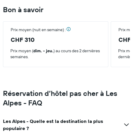
end
Bon à savoir
trouvé
au
cours
des
Prix moyen (nuit en semaine) :
Prix mo
3
derniers
CHF 310
CHF 
jours
Prix moyen (
dim. - jeu.
) au cours des 2 dernières
Prix mo
semaines.
dernièr
Réservation d’hôtel pas cher à Les
Alpes - FAQ
Les Alpes - Quelle est la destination la plus
populaire ?