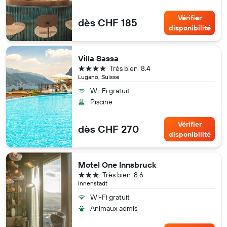
Vérifier
dès CHF 185
disponibilité
Villa Sassa
4 étoiles
Très bien
8.4
Lugano, Suisse
Wi-Fi gratuit
Piscine
Vérifier
dès CHF 270
disponibilité
Motel One Innsbruck
3 étoiles
Très bien
8.6
Innenstadt
Wi-Fi gratuit
Animaux admis