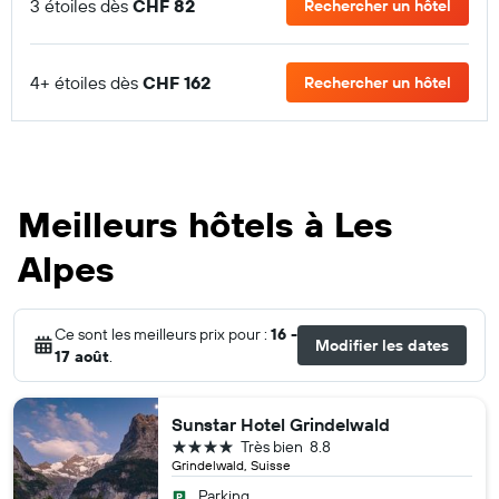
3 étoiles dès
CHF 82
Rechercher un hôtel
4+ étoiles dès
CHF 162
Rechercher un hôtel
Meilleurs hôtels à Les
Alpes
Ce sont les meilleurs prix pour :
16 -
Modifier les dates
17 août
.
Sunstar Hotel Grindelwald
4 étoiles
Très bien
8.8
Grindelwald, Suisse
Parking