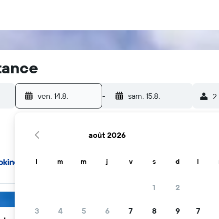
tance
ven. 14.8.
-
sam. 15.8.
2
août 2026
l
m
m
j
v
s
d
l
1
2
3
4
5
6
7
8
9
7