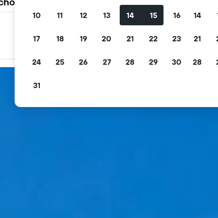
 choisissent KAYAK
10
11
12
13
14
15
16
14
Filtrez les offres
17
18
19
20
21
22
23
21
Filtrez par annulation gratuite, petit déjeuner gratuit et
plus encore
24
25
26
27
28
29
30
28
31