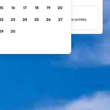
15
16
17
18
19
20
Des millions d’avis
22
23
24
25
26
27
Consultez des notes issues de millions d’avis certifiés.
29
30