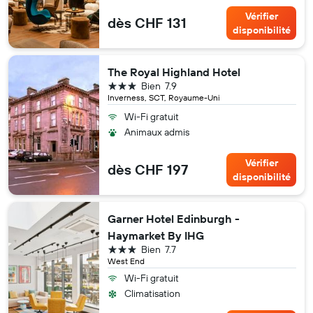
Vérifier
dès CHF 131
disponibilité
The Royal Highland Hotel
3 étoiles
Bien
7.9
Inverness, SCT, Royaume-Uni
Wi-Fi gratuit
Animaux admis
Vérifier
dès CHF 197
disponibilité
Garner Hotel Edinburgh -
Haymarket By IHG
3 étoiles
Bien
7.7
West End
Wi-Fi gratuit
Climatisation