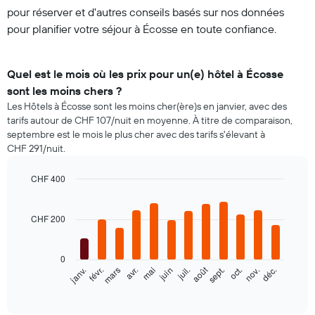
pour réserver et d'autres conseils basés sur nos données
pour planifier votre séjour à Écosse en toute confiance.
Quel est le mois où les prix pour un(e) hôtel à Écosse
sont les moins chers ?
Les Hôtels à Écosse sont les moins cher(ère)s en janvier, avec des
tarifs autour de CHF 107/nuit en moyenne. À titre de comparaison,
septembre est le mois le plus cher avec des tarifs s'élevant à
CHF 291/nuit.
CHF 400
Bar
Chart
graphic.
chart
with
CHF 200
12
bars.
0
Le
août
févr.
mai
nov.
janv.
avr.
juil.
oct.
mars
juin
sept.
déc.
graphique
End
of
ci-
interactive
dessous
chart