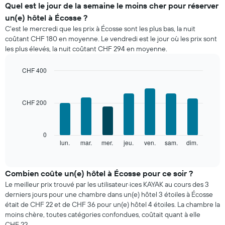
indique
Quel est le jour de la semaine le moins cher pour réserver
le
un(e) hôtel à Écosse ?
prix
C'est le mercredi que les prix à Écosse sont les plus bas, la nuit
moyen
coûtant CHF 180 en moyenne. Le vendredi est le jour où les prix sont
d'une
les plus élevés, la nuit coûtant CHF 294 en moyenne.
chambre
par
mois
CHF 400
Sur
Bar
Chart
le
graphic.
chart
with
graphique,
CHF 200
7
1
bars.
axe
X
Le
0
indiquent
graphique
lun.
mar.
mer.
jeu.
ven.
sam.
dim.
End
les
of
ci-
mois.
interactive
dessous
chart
Sur
indique
Combien coûte un(e) hôtel à Écosse pour ce soir ?
le
le
graphique,
Le meilleur prix trouvé par les utilisateur·ices KAYAK au cours des 3
prix
1
derniers jours pour une chambre dans un(e) hôtel 3 étoiles à Écosse
moyen
axe
était de CHF 22 et de CHF 36 pour un(e) hôtel 4 étoiles. La chambre la
d'une
Y
moins chère, toutes catégories confondues, coûtait quant à elle
chambre
indiquent
CHF 22.