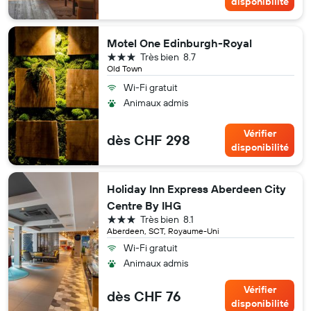
disponibilité
Motel One Edinburgh-Royal
3 étoiles
Très bien
8.7
Old Town
Wi-Fi gratuit
Animaux admis
Vérifier
dès CHF 298
disponibilité
Holiday Inn Express Aberdeen City
Centre By IHG
3 étoiles
Très bien
8.1
Aberdeen, SCT, Royaume-Uni
Wi-Fi gratuit
Animaux admis
Vérifier
dès CHF 76
disponibilité