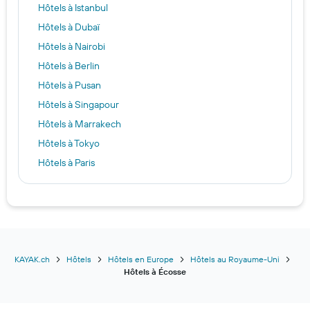
Hôtels à Istanbul
Hôtels à Dubaï
Hôtels à Nairobi
Hôtels à Berlin
Hôtels à Pusan
Hôtels à Singapour
Hôtels à Marrakech
Hôtels à Tokyo
Hôtels à Paris
Hôtels à Denpasar
Hôtels à Angeles City
Hôtels à Sankt Anton am Arlberg
Hôtels à Antalya
Hôtels à Clermont-Ferrand
KAYAK.ch
Hôtels
Hôtels en Europe
Hôtels au Royaume-Uni
Hôtels à Écosse
Hôtels à Amsterdam
Hôtels à Le Grau-du-Roi