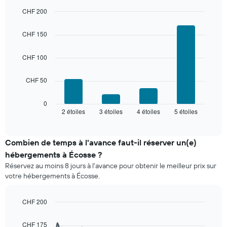
les
d'une
3
CHF 200
chambre
derniers
Bar
Chart
graphic.
jours
chart
CHF 150
with
et
4
regroupé
bars.
CHF 100
par
nombre
Le
d'étoiles.
CHF 50
graphique
Sur
ci-
le
dessous
0
graphique,
2 étoiles
3 étoiles
4 étoiles
5 étoiles
indique
End
1
of
le
interactive
axe
prix
chart
X
moyen
Combien de temps à l'avance faut-il réserver un(e)
indiquent
d'une
hébergements à Écosse ?
les
chambre
catégories
Réservez au moins 8 jours à l'avance pour obtenir le meilleur prix sur
pour
d'hôtels
votre hébergements à Écosse.
ce
par
week-
étoiles.
end,
CHF 200
Sur
calculé
Line
le
Chart
sur
graphic.
chart
graphique,
CHF 175