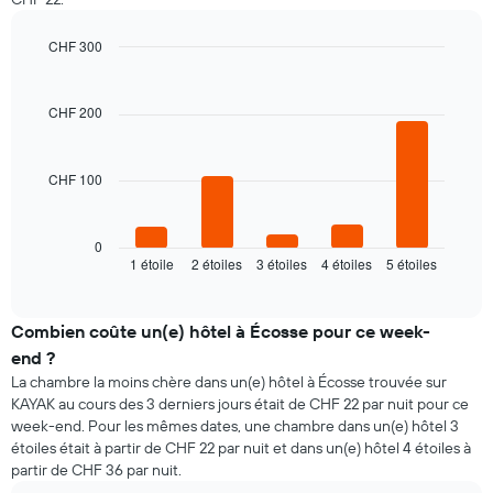
par
le
jour
prix
CHF 300
Sur
moyen
le
Bar
Chart
d'une
graphic.
chart
graphique,
chambre
with
1
CHF 200
5
axe
bars.
X
indiquent
CHF 100
Le
les
graphique
jours
ci-
de
dessous
0
la
1 étoile
2 étoiles
3 étoiles
4 étoiles
5 étoiles
indique
End
semaine
of
le
interactive
Sur
prix
chart
le
moyen
Combien coûte un(e) hôtel à Écosse pour ce week-
graphique,
d'une
end ?
1
chambre
La chambre la moins chère dans un(e) hôtel à Écosse trouvée sur
axe
pour
Y
KAYAK au cours des 3 derniers jours était de CHF 22 par nuit pour ce
ce
indiquent
week-end. Pour les mêmes dates, une chambre dans un(e) hôtel 3
soir,
le
étoiles était à partir de CHF 22 par nuit et dans un(e) hôtel 4 étoiles à
calculé
prix
partir de CHF 36 par nuit.
sur
moyen