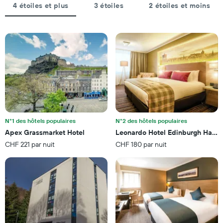
graphique,
1
4 étoiles et plus
3 étoiles
2 étoiles et moins
1
axe
axe
Y
X
indiquent
indiquent
le
le
prix
nombre
moyen
de
d'une
jours
chambre
avant
pour
le
ce
séjour
week-
Sur
end
N°1 des hôtels populaires
N°2 des hôtels populaires
le
trouvé
Apex Grassmarket Hotel
Leonardo Hotel Edinburgh Haym
graphique,
au
1
CHF 221 par nuit
CHF 180 par nuit
cours
axe
des
Y
3
indiquent
derniers
le
jours
prix
moyen
d'une
chambre